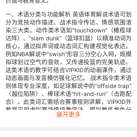
价值与教育意义。
一、术语分类与功能解析 英语体育解说术语可划
分为竞技动作描述、战术指令传达、情感氛围渲
染三大类。动作类术语如“touchdown”（橄榄球
达阵）、“slam dunk”（篮球扣篮）以精准动词为
核心，通过拟声词或动态词汇构建视觉化表达。
例如NBA解说中“swish”形容三分空心入网，既模
拟球划过空气的音效，又传递投篮的完美轨迹。
这类术语的教学可结合VIPKID的动画课件，通过
动态画面与发音模仿强化记忆。 战术指令类术语
则体现专业深度，如足球解说中的“offside trap”
（越位陷阱）、棒球术语“hit-and-run”（击跑配
合）。此类词汇需结合赛事规则讲解，VIPKID外
教常采用虚拟赛场情境教学法，模拟教练角色分
展开更多
配学员执行战术指令，使抽象概念具象化。研究
表明，情境浸入式学习可使运动类词汇记忆效率
提升40%（Daveney, 2022）。