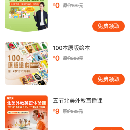
0
¥
课程中，体育解说术语成为培养批判性思维的载
原价100元
体。教师引导学员对比中美解说风格差异：英超
解说偏好“fist-pumping”（握拳庆祝）等肢体化
免费领取
表达，而电竞解说常用“baron steal”（抢大龙）
等游戏专属术语。通过分析ESPN与Twitch主播
的语料库，学员发现专业解说需兼顾技术准确性
100本原版绘本
与情绪感染力。 多模态教学实践显示，结合AR技
0
¥
术的虚拟观赛模式能显著提升学习效果。当学员
原价288元
佩戴设备“亲临”超级碗现场时，实时弹出的术语
注解（如“field goal block”拦网成功）与空间音
免费领取
效结合，使语言输入转化为情境记忆。数据显
示，该模式下学员对复杂术语的掌握度较传统教
学提高65%（VIPKID教研中心，2023）。
五节北美外教直播课
四、跨文化传播与价值延伸 体育术语的全球化演
9
¥
原价888元
变折射文化融合趋势。“dim sum basketball”
（点心篮球，指节奏短促的比赛）等中式借译词