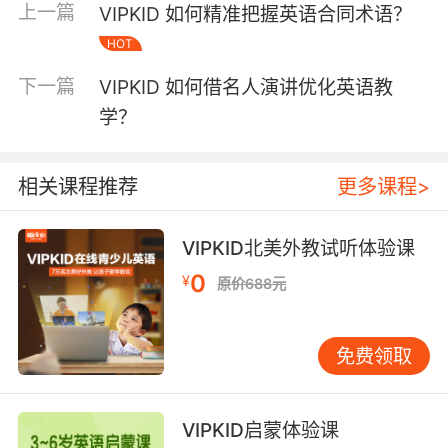
上一篇
VIPKID 如何精准把握英语合同术语？
二、文化内涵与语言特色 体育解说术语是民族文
HOT
化的缩影。美式足球术语“Hail Mary”源自宗教祈
下一篇
祷用语，特指绝境中的长传赌注；而“walk-off
VIPKID 如何借名人演讲优化英语教
homer”（再见全垒打）则映射北美棒球文化的戏
学？
剧性叙事传统。VIPKID课程设计中，常将术语溯
源与历史故事结合，如讲解“grand slam”（大满
相关课程推荐
更多课程>
贯）时引入网球四大满贯赛事的文化背景，帮助
学员理解语言背后的文化基因。 隐喻修辞是解说
术语的显著特征。“iceberg melts”（冰山融化，
VIPKID北美外教试听体验课
形容高尔夫球入水）以自然现象比喻失误，
0
¥
原价688元
“pick-pocket pass”（扒窃式传球，形容隐蔽助
攻）则用生活场景类比赛场瞬间。这种语言特质
要求教学者培养学员的联想思维，VIPKID开发的
免费领取
“Sport Metaphors”互动游戏，通过匹配术语与
画面训练学员的隐喻表达能力。
VIPKID启蒙体验课
三、教学应用与认知建构 在VIPKID的L4-L6高阶