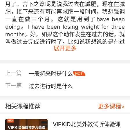
月了。言下之意呢是说我过去在减肥，现在在减
肥，接下来还有可能再减肥一段时间，我想强调
一直在做三个月。这就是用到了have been
doing。I have been losing weight for three
months。好，如果这个动作发生在过去的话，就
叫做过去完成进行时了。比如说我想说的是在过
展开更多
去的某个时间，好比说三年前，我当时减肥减了
三个月，那这个时候呢我会这么说。I had been
losing weight for three months，three years
ago。三年前减肥减了三个月，用的是过去完成
上一篇
一般将来时是什么
HOT
进行时，它的结构叫 had been doing，Had
下一篇
过去进行时是什么
been doing。
相关课程推荐
更多课程>
VIPKID北美外教试听体验课