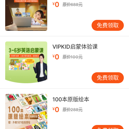
说现在完成时当中叫have done， 那这个have就
0
¥
原价688元
是助动词。它真正的实意动词呢是后面这个done
，have done。比如说我完成作业了，叫I have
finished my homework。这里的实义动词谓语
免费领取
动词是finish。然后呢它变成了一个have done的
形式，变成了have finished。表示已经完成。
have finished。
VIPKID启蒙体验课
0
¥
原价100元
那我们说I have finished homework，这里的
have finished就是已经完成。好，这里的have要
知道叫做助动词，它是不能单独存在的。好，刚
免费领取
才说的是现在完成时，那么其它的呢，我们比如
说过去完成时也有这个 have，那么have变成过
去就变成了had，那我们就会说had done这个叫
100本原版绘本
过去完成时。had done同样这里的had也是助动
0
¥
原价288元
词。好，整体说来呢， have的用法我们有，有实
义动词，也就是作谓语动词的，表示拥有啊表示
吃饭的吃啊，那么还有另外一个呢是助动词的一