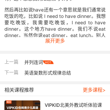
然后再比如说have还有一个意思就是我们通常说
吃饭的吃，比如说 I need to have dinner。我想
要吃晚饭，我需要吃晚饭，I need to have
dinner。这个地方have dinner。我们不说eat
dinner。当然你说eat dinner，eat lunch。别人
展开更多
当然也能听懂昂，但是并不是更加地道的说法，
我们平时说的是 have lunch，have breakfast，
have dinner，这个是吃饭，早中晚餐，这个吃这
个动词 叫做have。那么这两个意思呢是它最常用
上一篇
并列连词
HOT
的意思，我们整体来看它都是做普通的动词或者
下一篇
英语复数形式规律总结
我们叫实义动词。谓语动词，你看I have
dinner，这里主谓宾have就是中间这个动词，特
别好理解。
相关课程推荐
更多课程>
那么接下来我们再看一下have做助动词的情况。
做助动词呢它常常自己本身是没有含义的。比如
VIPKID北美外教试听体验课