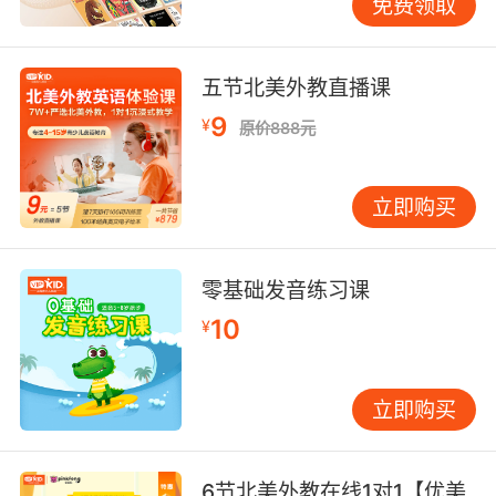
免费领取
个用法，形成了have done。had done，其它的
情况，不过这里想再多说一句，那就是如果我用
have done的形式或者是had done的形式，而它
五节北美外教直播课
的实意动词又是have的时候，那这个时候就会非
9
¥
常的tricky，非常的有意思，比如说刚刚那个词就
原价888元
会变成 have had。
立即购买
我已经吃了早饭，我是这么说的。叫I have had
breakfast。那这个时候我们可以看到，它两个动
词的形式正好交织到了一个句子当中，I have
零基础发音练习课
had breakfast叫我已经吃了早饭。那再比如说，
我昨天已经吃了早饭那会怎么说呢 I had had
10
¥
breakfast。I had had breakfast。这两个had用
到一起。第一个是助动词，第二个才是实意动
立即购买
词。
6节北美外教在线1对1【优美