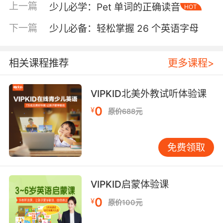
上一篇
少儿必学：Pet 单词的正确读音
HOT
于描述软件或硬件的绑定关系。例如，“The
printer is bound to the computer”意为“打印机
下一篇
少儿必备：轻松掌握 26 个英语字母
与电脑绑定”。这里的“Bound”表示一种技术上的
连接关系。 限制：在法律或规则中，Bound常常
用于描述某种限制或约束。例如，“The
相关课程推荐
更多课程>
company is bound by strict regulations”意为
“公司受到严格法规的限制”。这里的“Bound”表示
VIPKID北美外教试听体验课
一种法律或规则上的约束。 跳跃：在体育或动物
0
¥
原价688元
行为中，Bound常常用于描述某种跳跃动作。例
如，“The athlete bounded over the hurdle”意
为“运动员跨过了栏架”。这里的“Bound”表示一种
免费领取
快速、有力的跳跃。 注定：在预测或命运中，
Bound常常用于描述某种必然性。例如，“She is
bound to win the competition”意为“她注定会赢
VIPKID启蒙体验课
得比赛”。这里的“Bound”表示一种不可避免的结
0
¥
原价100元
果。 Bound的常见搭配 为了更好地掌握Bound的
用法，我们可以学习一些常见的搭配。 Bound