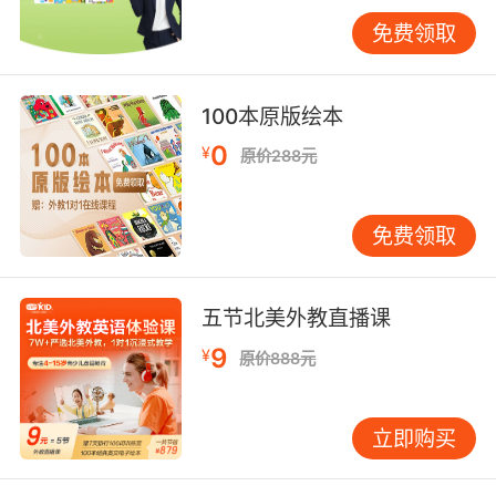
to：表示“注定会”或“必然会”。例如，“He is
免费领取
bound to succeed”意为“他注定会成功”。
Bound by：表示“受限于”或“受约束于”。例如，
“The company is bound by law”意为“公司受法
100本原版绘本
律约束”。 Bound for：表示“前往”或“驶向”。例
0
¥
原价288元
如，“The ship is bound for New York”意为“船
驶向纽约”。 Bound up with：表示“与…密切相
关”。例如，“His success is bound up with his
免费领取
hard work”意为“他的成功与他的努力密切相
关”。 Bound的同义词和反义词 为了更好地理解
Bound的含义，我们可以学习一些它的同义词和
五节北美外教直播课
反义词。 同义词： Tied：表示“绑定的”或“限制
9
¥
原价888元
的”。例如，“The dog is tied to the post”意为
“狗被绑在柱子上”。 Destined：表示“注定的”或
“必然的”。例如，“She is destined to be a great
立即购买
artist”意为“她注定会成为一位伟大的艺术家”。
Leap：表示“跳跃”或“跃起”。例如，“The cat