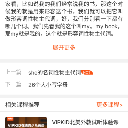
家看，比如说我的我们经常说我的书，那这个时
候我的就是用来形容这个书，我们就可以把它叫
做形容词性物主代词，好，我们分别看一下都有
哪几个词。我们先看我的这个叫my。my book，
那my就是我的，这个就是形容词性物主代词。
第一个，好，那么再看一下你的这个叫your ，
展开更多
your book，你的书。那再看一下他的，英语当中
这个他（她）呀有男旁的和女旁的，中文都读成
他（她），和英语读音是不一样的，一个叫his，
上一篇
she的名词性物主代词
HOT
一个叫her。this is his book。this is her book。
这个是男旁他和女旁她，然后还有一个动物的
下一篇
26个大小写字母
它，这个叫its i，i t s 它的读音是 its。 its它的动
物的它。那么再看一下他们的，那么这个他们的
相关课程推荐
更多课程>
叫 their。their book，他们的书。their。
最后还有一个我们的，那这个呢叫做our， our
VIPKID北美外教试听体验课
book 我们的书。our。好 一共就是这样几个，我