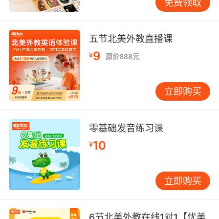
么你的书this is your book。this is yours。加上
免费领取
s就可以了。this is yours，还有他的this is his。
his发音是一样的，h i s this is his。然后再接下
来this is hers。h e r s this is hers，这是她的
五节北美外教直播课
书。hers就是她的名词性物主代词。然后我们再
9
¥
原价888元
看一下，他们的 theirs同样是加上s theirs，还有
动物的 its，动物它的叫its写法是一样的。最后呢
还有我们的this is ours。ours。好的，我们这就
立即购买
是整体的物主代词的分类，我们有形容词性物主
代词和名词性物主代词。
零基础发音练习课
10
¥
立即购买
6节北美外教在线1对1【优美