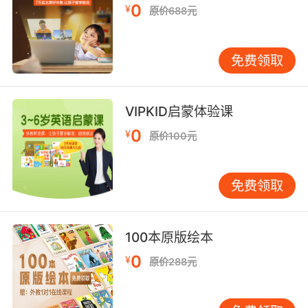
0
¥
原价688元
们叫形容词性物主代词，如果用中文来理解呢，
都是带有的字的。
免费领取
接下来我们再看一下它们分别对应的名词词性物
主代词。那么同样我们从我的开始说起，刚才叫
my book，那这个时候呢我们会用一个mine这个
VIPKID启蒙体验课
词，代替整体的我的书 mine， this is my
book。this is mine。 this is mine ，m i n e这个
0
¥
原价100元
单词。大家看一下它的对等关系。this is my
book。this is mine，这个mine和my book是对
免费领取
应的。也就是想 my是一个形容词性，那么加上
my book那整体就是我的书，这当然是一个名词
词性啊，它就等于mine，所以呢 this is mine，
100本原版绘本
这个mine我们就叫名词性物主代词。
0
¥
原价288元
那我们分别看一下我的书，你的书，他的书，这
些名词性物主代词怎么说？刚才提到了mine，那