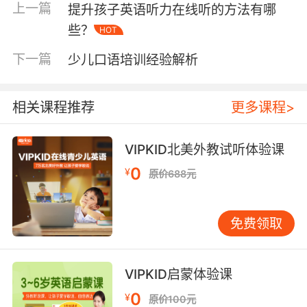
上一篇
提升孩子英语听力在线听的方法有哪
等等）连用。
些？
HOT
下一篇
少儿口语培训经验解析
一般现在时用于客观真理、客观存在、科学事实
中。
相关课程推荐
更多课程>
VIPKID北美外教试听体验课
例如：The earth moves around the sun.
0
¥
原价688元
地球围着太阳转。
免费领取
VIPKID启蒙体验课
一般现在时用于格言警句中。
0
¥
原价100元