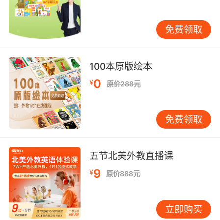
例如： Pride goes before a fall.
免费领取
100本原版绘本
骄者必败。
0
¥
原价288元
注意：一般现在时用于格言警句中的时候，如果
免费领取
出现宾语从句，即主句是过去式时，从句谓语也
要用一般现在时。
五节北美外教直播课
9
¥
原价888元
一般现在时用于现在时刻的状态、能力、性格、
个性中。
立即购买