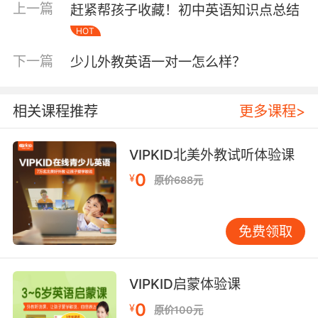
定是需要语言环境的熏陶的。但是国内相关的电
上一篇
赶紧帮孩子收藏！初中英语知识点总结
视节目、图书以及练习口语的机会都是很少的，
HOT
所以家长最好是为孩子营造一个这样的语言环
境。在家可以多播放一些英文动画、英文歌谣，
下一篇
少儿外教英语一对一怎么样？
也可以和孩子使用简单的英语来进行交流，要让
孩子熟悉这门语言、习惯使用这门语言。
相关课程推荐
更多课程>
VIPKID北美外教试听体验课
少儿口语培训经验第二点、积累英语词汇
0
¥
原价688元
孩子学习语言尤其是练习口语，他们是需要词汇
量的积累的，所以练习口语也是需要有词汇基础
的。但是大家要知道的是积累单词不能靠死记硬
免费领取
背可以按照单词表来记忆，但是最好是采用一些
有趣的方法来记忆。比如对比记忆也就是将外形
相似的单词放在一起记忆，也可以将发音相似的
VIPKID启蒙体验课
单词放在一起记忆，这样不仅可以更好地记忆更
0
¥
原价100元