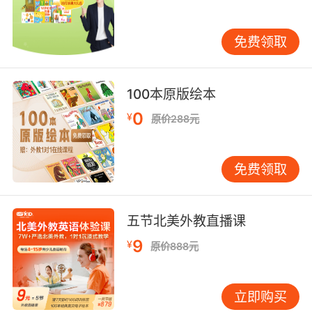
是可以有效区分这些单词。
免费领取
少儿口语培训经验第三点、在游戏中学习
100本原版绘本
其实很多孩子学不好英语都是因为不感兴趣，所
以很有必要培养孩子学习英语的兴趣。所以建议
0
¥
原价288元
大家采用游戏的方法来教学，通过孩子们感兴趣
的游戏方式，让给他们在轻松愉快的环境中自然
接受英语知识。可以采用模拟真实环境、会话表
免费领取
演的方式，让孩子在蹦蹦跳跳的过程中更好地理
解英语，这样孩子全身心都会投入到英语学习
五节北美外教直播课
中，这样他们学习的效率也会更高。
9
¥
原价888元
少儿口语培训经验的分享就是如上，希望可以为
立即购买
大家带去有效的口语提升帮助。