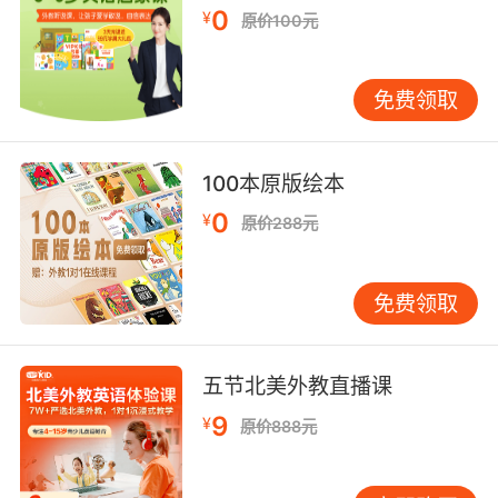
4、表示在此之前一段时间内经常或者是反复的动
0
¥
原价100元
作。经常会与always，never等连用。
例句：Mrs. Peter always carried an umbrella.
免费领取
彼得太太过去老是带着一把伞。
100本原版绘本
5、如果强调已经终止习惯的话，那么要用 used
to do（过去常常做，而不那样做了）
0
¥
原价288元
例句：He used to drink alcohol.
免费领取
他过去喝酒。（意味着他不喝酒了。喝酒这个动
作终止了）
五节北美外教直播课
6、有些英文句子，虽然没有表示过去确定时间的
9
状语，但是实际上是指过去发生的动作或者是存
¥
原价888元
在的状态的话，也是要使用一般过去时的。