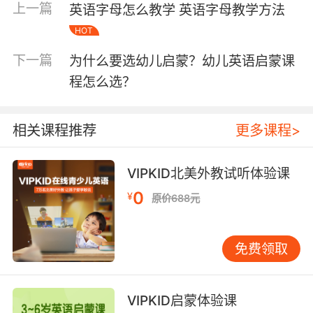
今天早晨，我跟朱莉娅说了几句话。
上一篇
英语字母怎么教学 英语字母教学方法
2、一般过去时经常与表示过去的时间状语或者是
HOT
从句连接起来用。
下一篇
为什么要选幼儿启蒙？幼儿英语启蒙课
程怎么选？
例句：He was dead in 1990.他死于1990年。
3、如果是想要表示过去连续发生的动作的话，那
相关课程推荐
更多课程>
么就要使用过去时。而这种情况下，往往是没有
表示过去的时间状语的，从而通过上下文来进行
表示。
VIPKID北美外教试听体验课
0
¥
例句：The boy opened his eyes for a
原价688元
moment，looked at the captain，and then
died.
免费领取
那男孩把眼睛张开了一会儿，看看船长，然后就
去世了。
VIPKID启蒙体验课