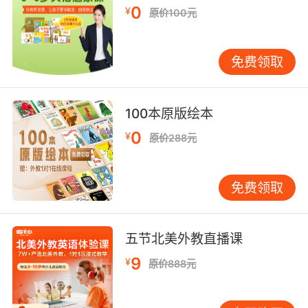
常的方便。
0
¥
原价100元
免费领取
第三：英文原版动画片
100本原版绘本
很多家长没有时间陪伴孩子学习英语，就可以给
0
¥
原价288元
孩子选择英文的原版动画。这些动画片不仅能够
锻炼孩子的英语听力还给孩子提供了一个模仿的
样本。孩子经常会模仿动画片中的一些英文句子
免费领取
或者单词，家长不断鼓励孩子模仿说动画片中的
一些语句，也能帮助孩子提高英语口语能力。
五节北美外教直播课
孩子在
英语口语学习
遇到问题的话，就赶紧试试
9
¥
原价888元
上面的三种方法吧！