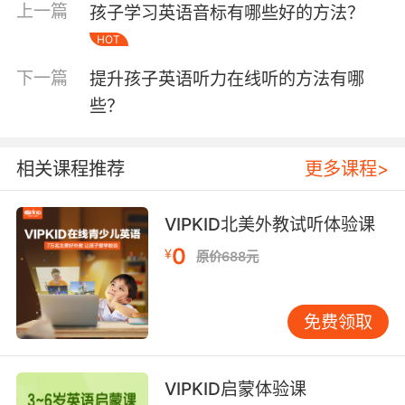
上一篇
孩子学习英语音标有哪些好的方法？
法，提高孩子的英语发音水平，并且可以对课堂
中的重点词汇和句子进行重点复习。
HOT
下一篇
提升孩子英语听力在线听的方法有哪
些？
第二：一对一在线课程教学
相关课程推荐
更多课程>
很多家长也可以给孩子选在一对一在线课程教
VIPKID北美外教试听体验课
学，只需要一台电脑或者iPad和网络孩子就可以
和国外的教师一对一学习英语。一对一在线课程
0
¥
原价688元
教学不仅能给孩子提供一个良好的说英语的环
境，还能给孩子提供开口说英语的机会。线上的
教师也会通过一些简单的游戏或者简单的问候引
免费领取
导孩子用英语去回答问题，让孩子觉得说英语是
一件很普通的事情，不需要害羞和烦恼。这个方
VIPKID启蒙体验课
法无论哪个英语学习阶段的孩子都可以使用，非