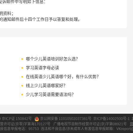
请您在投诉邮件中写明如下信息：
明资料；
的通知邮件后十四个工作日予以答复和处理。
哪个少儿英语培训好怎么选？
学习英语字母必读
在线英语少儿英语哪个好，有什么优势？
线上少儿英语哪家好？
少儿学习英语需要语法吗？
ID 京ICP证 150842号
京公网安备 11010502037381号
京ICP备14002500号-1
营许可证(京零)字第海170127号
广播电视节目制作经营许可证(京)字第08921号
良信息举报电话：95753
违法和不良信息/涉未成年人有害信息举报邮箱：VKreport@vipk