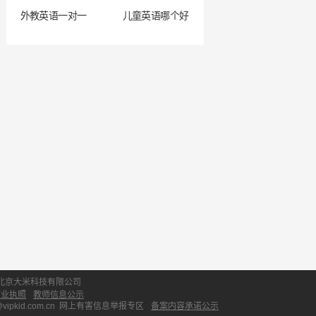
外教英语一对一
儿童英语哪个好
北京大米科技有限公司
营业执照
教师信息公示
id.com.cn
网上有害信息举报专区
备案内容承诺公示