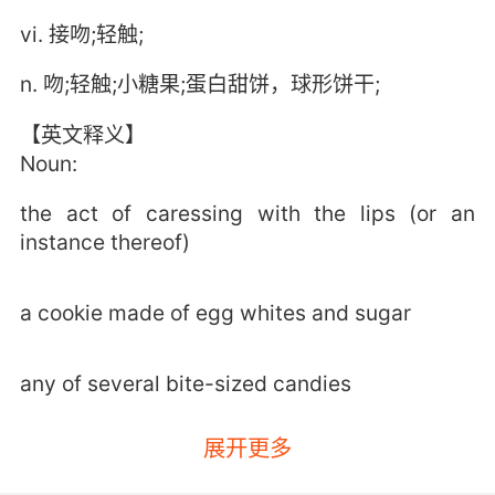
vi. 接吻;轻触;
n. 吻;轻触;小糖果;蛋白甜饼，球形饼干;
【英文释义】
Noun:
the act of caressing with the lips (or an
instance thereof)
a cookie made of egg whites and sugar
any of several bite-sized candies
展开更多
a light glancing touch;
"there was a brief kiss of their hands in