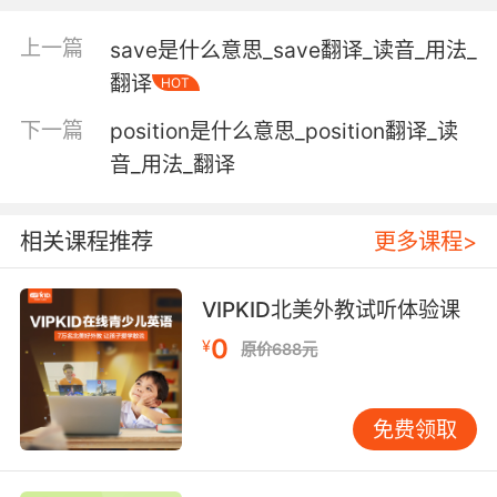
passing"
上一篇
save是什么意思_save翻译_读音_用法_
Verb:
翻译
HOT
touch with the lips or press the lips (against
someone's mouth or other body part) as an
下一篇
position是什么意思_position翻译_读
expression of love, greeting, etc.;
音_用法_翻译
"The newly married couple kissed"
"She kissed her grandfather on the forehead
when she entered the room"
相关课程推荐
更多课程>
touch lightly or gently;
VIPKID北美外教试听体验课
"the blossoms were kissed by the soft rain"
0
¥
原价688元
【kiss相关词】
kisser n. 接吻的人;
免费领取
【kiss相关词条】
French kiss 法国式接吻（舌伸入对方口中的接吻