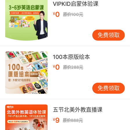
方式）;
VIPKID启蒙体验课
kiss spot 悬池白斑;
0
¥
原价100元
kiss core 舂入侧型芯，预埋型芯;
kiss printing 适压印刷;
kiss-curl n. 刘海儿，垂在额前的鬈发;
免费领取
kiss-ass n. 马屁精，谄媚者，奉承;
kiss mark 砖斑;
deep-kiss v. 与…深吻，作深吻;
100本原版绘本
kiss impression 适压印刷;轻压印刷;
0
¥
原价288元
soul kiss n. （将舌头伸入对方嘴中的）深情接吻;
kiss goodbye 吻别;承认某事物的损失或失败已
成定局;
免费领取
kiss principle [计] 吻合原则;
french kiss 法国式接吻（舌伸入对方口中的接吻
方式）;
五节北美外教直播课
life-kiss n. 口对口人工呼吸;
9
¥
原价888元
kiss pressure [计] 接触压力;