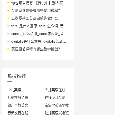
你也可以拥有“【传说中】别人家的老师” ！
英语网课设备有哪些使用教程？
五岁零基础英语启蒙先做什么
thrall是什么意思_thrall怎么读_音标θrɔ-l
cone是什么意思_cone怎么读_音标kəʊn
digitalis是什么意思_digitalis怎么读_音标ˌdɪdʒɪ'teɪlɪs
英语厨艺课程有哪些教学挑战？
热搜推荐
少儿英语
少儿英语在线
儿童在线英语
在线少儿英语
幼儿早教英文
宝宝学英语早教
音标发音在线试听
幼儿英语兴趣班