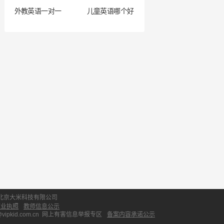
外教英语一对一
儿童英语哪个好
北京大米科技有限公司
营业执照
教师信息公示
id.com.cn
网上有害信息举报专区
备案内容承诺公示