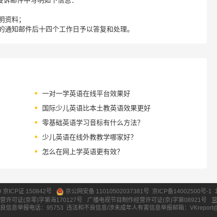
明资料；
的通知邮件后十四个工作日予以答复和处理。
一对一学英语在线平台效果好
国际少儿英语比本土教英语效果更好
零基础英语学习音标有什么方法？
少儿英语在线外教教学哪家好？
怎么在网上学英语更有效？
ID 京ICP证 150842号
京公网安备 11010502037381号
京ICP备14002500号-1
营许可证(京零)字第海170127号
广播电视节目制作经营许可证(京)字第08921号
良信息举报电话：95753
违法和不良信息/涉未成年人有害信息举报邮箱：VKreport@vipk