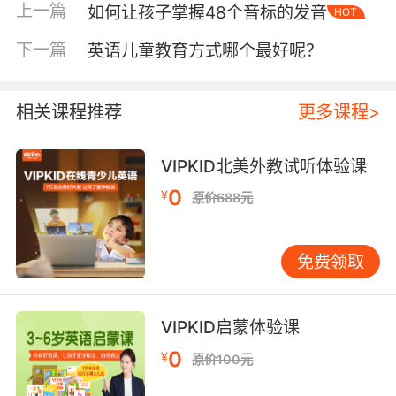
上一篇
如何让孩子掌握48个音标的发音
HOT
孩子报一些在线一对一辅导的英语学习平台。这
些平台聘请的就是来自北美当地的专业外教，具
下一篇
英语儿童教育方式哪个最好呢？
有一定的教学经验，对零基础英语学习音标能够
予以专业性的指导。老师能够根据实时的面对面
相关课程推荐
更多课程>
视频掌握孩子发音的唇形，纠正孩子的如何正确
的发音，效果比我们家长教更为直观。
VIPKID北美外教试听体验课
0
¥
原价688元
另在线英语学习平台配有先进的教材，比家长自
己搜罗下来的音标学习视频更富有针对性，能够
对孩子在音标学习里面有一个系统的进阶过程。
免费领取
让孩子先学会掌握入门的元音，再根据一定词汇
量的练习加以巩固，让孩子学以致用，真正学会
VIPKID启蒙体验课
自己去拼读陌生的单词，领悟其中的微妙之处。
0
¥
原价100元