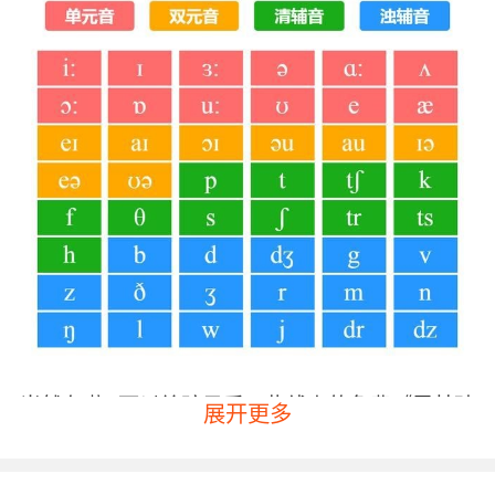
当然有啦~可以给孩子看一些线上的免费《零基础
展开更多
英语学习音标》视频，让形象生动的动画片带动
孩子开口读音标，家长也可以在旁边辅助孩子。
但遇到家长拿不准的音，怕误导了孩子，可以给