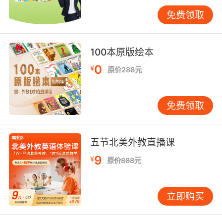
最后，外教老师也会通过不同的教具学习音标成
免费领取
为一件有趣的事，让孩子在与外教的真实互动中
通过生动有趣的方式加深对音标的印象，像熟记
26个字母那样去熟记48个音标。目前在线学英语
100本原版绘本
平台的方式已经十分完善，家长可以放心把孩子
0
¥
原价288元
学英语的重任委托给他们。
免费领取
五节北美外教直播课
9
¥
原价888元
立即购买