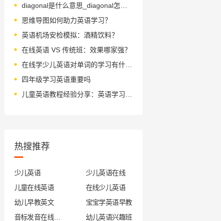
diagonal是什么意思_diagonal怎么读_音标daɪˈægənl
思维导图如何助力英语学习？
英语机场安检模拟：酒精饮料？
在线英语 VS 传统班：效果哪家强？
在线学少儿英语对单词的学习有什么帮助
四年级学习英语重要吗
儿童英语教程经验分享：英语学习的五大误区
热搜推荐
少儿英语
少儿英语在线
儿童在线英语
在线少儿英语
幼儿早教英文
宝宝学英语早教
音标发音在线试听
幼儿英语兴趣班