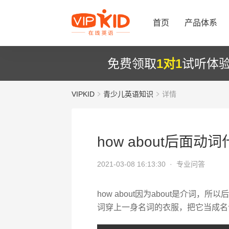
首页
产品体系
免费领取
1对1
试听体
VIPKID
青少儿英语知识
详情
how about后面动
2021-03-08 16:13:30 ·
专业问答
how about因为about是介词，
词穿上一身名词的衣服，把它当成名