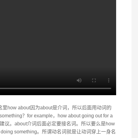
这里how about因为about是介词，所以后面用动词的
thing？for example，how about going out for a
建议。about介词后面必定要接名词。所以要么是how
bout doing something。所谓动名词就是让动词穿上一身名