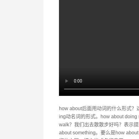
how about后面用动词的什么形式？
ing动名词的形式。how about doing some
walk？我们出去散散步好吗？表示提
about something。要么是how a