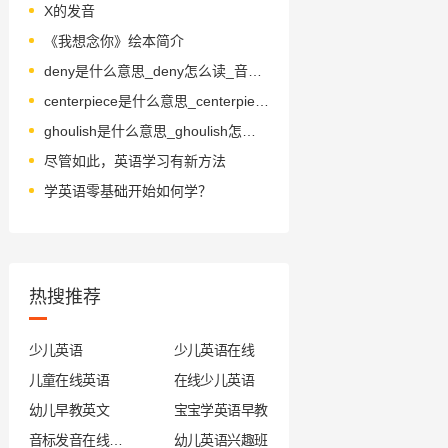
X的发音
《我想念你》绘本简介
deny是什么意思_deny怎么读_音标dɪ'naɪ
centerpiece是什么意思_centerpiece怎么读_音标'sentəpi-s
ghoulish是什么意思_ghoulish怎么读_音标'ɡu-lɪʃ
尽管如此，英语学习有新方法
学英语零基础开始如何学？
热搜推荐
少儿英语
少儿英语在线
儿童在线英语
在线少儿英语
幼儿早教英文
宝宝学英语早教
音标发音在线试听
幼儿英语兴趣班