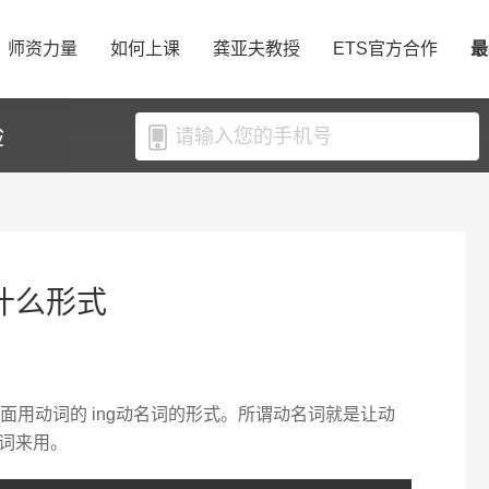
师资力量
如何上课
龚亚夫教授
ETS官方合作
最
验
词什么形式
所以后面用动词的 ing动名词的形式。所谓动名词就是让动
词来用。