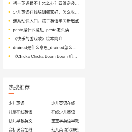
初一英语跟不上怎么办？四维逆袭法助突破
少儿英语在线培训哪家好，怎么收费的？
连系动词入门，孩子英语学习新起点
pesto是什么意思_pesto怎么读_音标ˈpestəʊ
《快乐的游戏歌》绘本简介
drained是什么意思_drained怎么读_音标dreɪnd
《Chicka Chicka Boom Boom 叽喀叽喀碰碰》绘本简介
热搜推荐
少儿英语
少儿英语在线
儿童在线英语
在线少儿英语
幼儿早教英文
宝宝学英语早教
音标发音在线试听
幼儿英语兴趣班