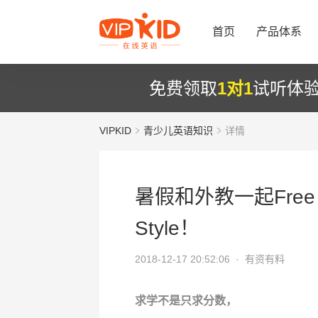
首页
产品体系
免费领取
1对1
试听体
VIPKID
青少儿英语知识
详情
暑假和外教一起Free 
Style！
2018-12-17 20:52:06 ·
有资有料
求学不是只求分数，