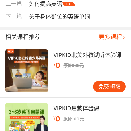
上一篇
如何提高英语
HOT
whom、who、whose、where、when、that等
等。 比如：Do you konw the witer who is
下一篇
关于身体部位的英语单词
wearing red dress. 你是否知道那个穿红色裙子
的作家是谁？
相关课程推荐
更多课程>
二、 两者的先行词不相同。 非限制性定语从句可
以用一个单词、部分句子以及整个句子作先行
VIPKID北美外教试听体验课
词，其中句子作先行词的时候，关系词往往是
0
¥
which或者as。我们要注意，as作关系词的时
原价688元
候，经常使用的结构有：as is mentioned（据提
到…）；as is reported（据报道…）；as is
免费领取
said（据说）、as is announced（据宣布）等
等。 比如：He has wined the first in the race,
which makes us very excited. 他在比赛中获得
VIPKID启蒙体验课
了第一名，让我们非常兴奋。（非限制性定语从
0
¥
句整个句子作先行词） 限制性定语从句往往都是
原价100元
用一个词来做先行词的。