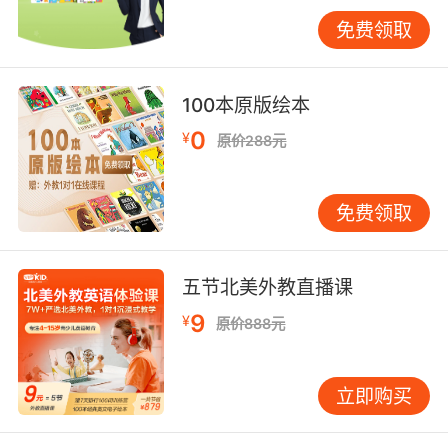
比如： He has wined the first in the race that
免费领取
host by nation. 他在国际比赛中获得了第一名。
（限制性定语从句race作先行词）
100本原版绘本
0
¥
原价288元
免费领取
五节北美外教直播课
9
¥
原价888元
立即购买