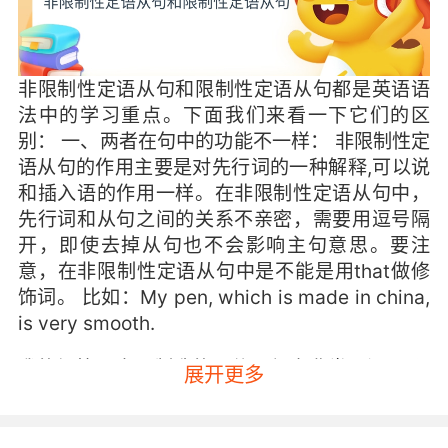
非限制性定语从句和限制性定语从句都是英语语
法中的学习重点。下面我们来看一下它们的区
别： 一、两者在句中的功能不一样： 非限制性定
语从句的作用主要是对先行词的一种解释,可以说
和插入语的作用一样。在非限制性定语从句中，
先行词和从句之间的关系不亲密，需要用逗号隔
开，即使去掉从句也不会影响主句意思。要注
意，在非限制性定语从句中是不能是用that做修
饰词。 比如：My pen, which is made in china,
is very smooth.
我的钢笔是中国制造的，使用起来非常顺滑。 限
展开更多
制性定语从句主要对先行词起限制、修饰的作
用。它与先行词的关系非常亲密，不需要用逗号
隔开。我们经常使用的关系词有：which、