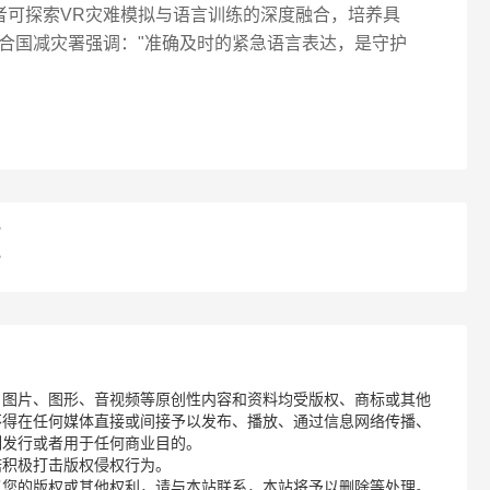
育者可探索VR灾难模拟与语言训练的深度融合，培养具
合国减灾署强调："准确及时的紧急语言表达，是守护
？
？
、图片、图形、音视频等原创性内容和资料均受版权、商标或其他
不得在任何媒体直接或间接予以发布、播放、通过信息网络传播、
制发行或者用于任何商业目的。
诺积极打击版权侵权行为。
了您的版权或其他权利，请与本站联系，本站将予以删除等处理。