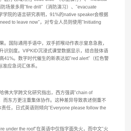
多用"fire drill"（消防演习）、"evacuate
学学院的语言研究表明，91%的native speaker会根据
to leave now"，对专业人员则使用"Initiating
果。国际通用手语中，双手抓喉动作表示窒息急救，
y!"可提升识别度。VIPKID沉浸式课堂数据显示，结合肢体语
%。数字时代催生的新表达如"red alert"（红色警
标准应急词汇体系。
大学跨文化研究指出，西方强调"chain of
间概念，而东方更注重集体协作。这种差异导致表述侧重不
，日式英语则倾向"Everyone please follow the
under the roof"在英语中仅指字面失火，而中文"火