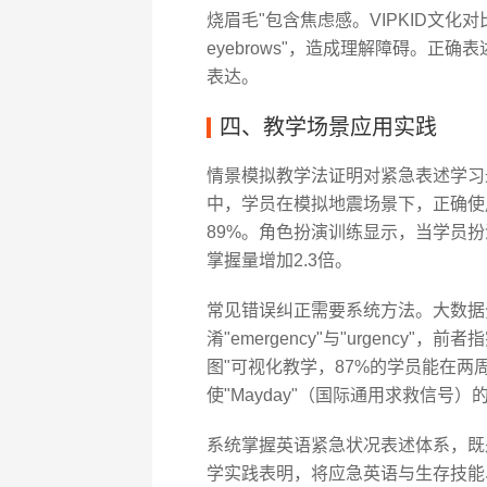
烧眉毛"包含焦虑感。VIPKID文化对
eyebrows"，造成理解障碍。正确表述应采用
表达。
四、教学场景应用实践
情景模拟教学法证明对紧急表述学习最
中，学员在模拟地震场景下，正确使用"Take 
89%。角色扮演训练显示，当学员
掌握量增加2.3倍。
常见错误纠正需要系统方法。大数据
淆"emergency"与"urgenc
图"可视化教学，87%的学员能在
使"Mayday"（国际通用求救信号）
系统掌握英语紧急状况表述体系，既是
学实践表明，将应急英语与生存技能