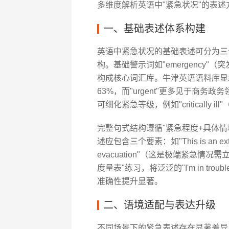
多维度解析英语中"紧急状况"的表
一、基础表述体系构建
英语中紧急状况的基础表述可分为三
构。基础警示词如"emergency"（突发
构成核心词汇库。牛津英语语料库显示，
63%，而"urgent"更多见于商务政务领域。
可细化紧急等级，例如"critically 
完整句式结构遵循"紧急程度+具体情
述应包含三个要素：如"This is an extreme
evacuation"（这是极端紧急情
度量表"练习，将泛泛的"I'm in trouble"转化为
准确性提升显著。
二、语境适配与表达升级
不同场景下的紧急表述存在显著差异。医疗领