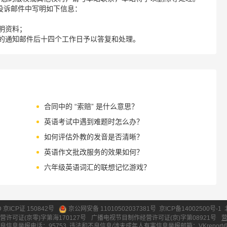
请您在投诉邮件中写明如下信息：
明资料；
的通知邮件后十四个工作日予以答复和处理。
合同中的 “索赔” 是什么意思？
英语考试中遇到难题时怎么办？
如何评估外教的发音是否清晰？
英语作文批改服务的效果如何？
六年级英语词汇的联想记忆游戏？
ID 京ICP证 150842号
京公网安备 11010502037381号
京ICP备14002500号-1
营许可证(京零)字第海170127号
广播电视节目制作经营许可证(京)字第08921号
良信息举报电话：95753
违法和不良信息/涉未成年人有害信息举报邮箱：VKreport@vipk