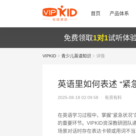
首页
产品体系
免费领取
1对1
试听体
VIPKID
青少儿英语知识
详情
英语里如何表述 “紧
2025-08-18 02:09:58 ·
有资有料
在英语学习过程中，掌握"紧急状况
的重要环节。VIPKID资深教研团
场景对话时存在表达卡顿或用词不当