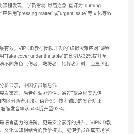
比课程发现，学员常将"燃眉之急"直译为"burning
"pressing matter"或"urgent issue"等文化等效
有效。VIPKID教研团队开发的"虚拟灾难应对"课程
cover under the table"的比例从32%提升至
扮演不同角色（伤者、救援者、指挥者）时，应急词汇
分析显示，中国学员最易混
y"，前者指突发事态，后者强调紧迫性。通过"紧急程度光谱
两周内区分两者用法。语音识别技术辅助的发音矫正，
的准确发音率从54%提升至92%。
语言能力的进阶，更是安全素养的提升。VIPKID教
、文化认知相结合的教学模式，能使学员在真实场景