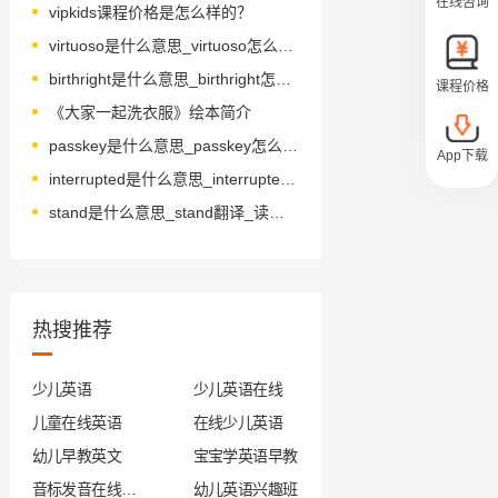
在线咨询
vipkids课程价格是怎么样的？
virtuoso是什么意思_virtuoso怎么读_音标ˌvɜ-tʃʊ'əʊsəʊ
birthright是什么意思_birthright怎么读_音标ˈbɜ-θˌraɪt
课程价格
《大家一起洗衣服》绘本简介
passkey是什么意思_passkey怎么读_音标'pɑ-ski-
App下载
interrupted是什么意思_interrupted怎么读_音标ˌɪntə'rʌptɪd
stand是什么意思_stand翻译_读音_用法_翻译
热搜推荐
少儿英语
少儿英语在线
儿童在线英语
在线少儿英语
幼儿早教英文
宝宝学英语早教
音标发音在线试听
幼儿英语兴趣班