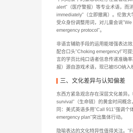
alert"（医疗警报）等专业术语，而消防场景
immediately"（立即撤离）。伦敦大
受众身份调整用词，对儿童会说"We need 
emergency protocol"。
非语言辅助手段的运用能增强表达效
配合口头"Choking emergenc
言的学员比纯口语者信息传递准确率高41
报）源自游戏术语，现已被ISO纳入
三、文化差异与认知偏差
东西方紧急观念存在深层文化差异。哈佛
survival"（生命链）的黄金时
同：美式英语多用"Call 911"强调个体责任
emergency plan"突出集体行动。
隐喻表达的文化特异性值得关注。"Fire 