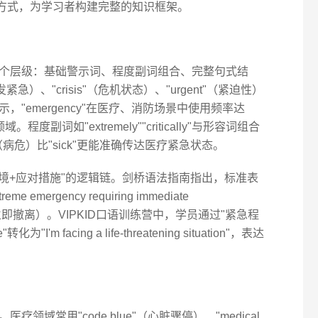
述方式，为学习者构建完整的知识框架。
个层级：基础警示词、程度副词组合、完整句式结
紧急）、"crisis"（危机状态）、"urgent"（紧迫性）
"emergency"在医疗、消防场景中使用频率达
程度副词如"extremely""critically"与形容词组合
ill"（病危）比"sick"更能准确传达医疗紧急状态。
境+应对措施"的逻辑链。剑桥语法指南指出，标准表
 emergency requiring immediate
况需立即撤离）。VIPKID口语训练营中，学员通过"紧急程
"I'm facing a life-threatening situation"，表达
域常用"code blue"（心脏骤停）、"medical