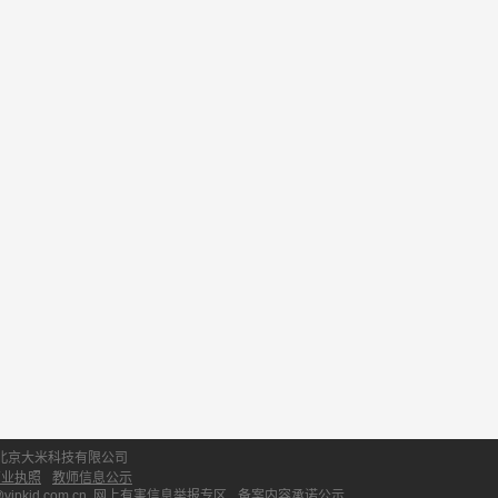
北京大米科技有限公司
营业执照
教师信息公示
id.com.cn
网上有害信息举报专区
备案内容承诺公示