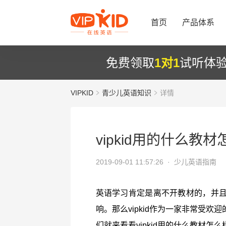
首页
产品体系
免费领取
1对1
试听体
VIPKID
青少儿英语知识
详情
vipkid用的什么教
2019-09-01 11:57:26 ·
少儿英语指南
英语学习肯定是离不开教材的，并
响。那么vipkid作为一家非常受
们就来看看vipkid用的什么教材怎么