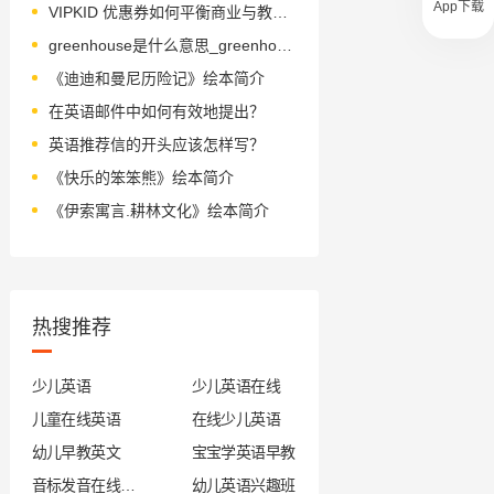
App下载
VIPKID 优惠券如何平衡商业与教育公平？
greenhouse是什么意思_greenhouse怎么读_音标'ɡri-nhaʊs
《迪迪和曼尼历险记》绘本简介
在英语邮件中如何有效地提出？
英语推荐信的开头应该怎样写？
《快乐的笨笨熊》绘本简介
《伊索寓言.耕林文化》绘本简介
热搜推荐
少儿英语
少儿英语在线
儿童在线英语
在线少儿英语
幼儿早教英文
宝宝学英语早教
音标发音在线试听
幼儿英语兴趣班