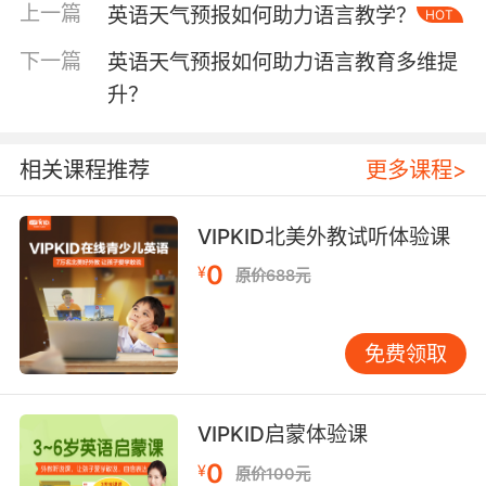
上一篇
英语天气预报如何助力语言教学？
HOT
的动态画面。这种多模态认知过程有效锻炼了学
生的综合思维能力，契合哈佛大学心理学教授
下一篇
英语天气预报如何助力语言教育多维提
Howard Gardner提出的多元智能理论。实践案
升？
例显示，VIPKID学员在完成天气图表绘制与播报
复述的联动任务后，对地理方位词的掌握准确率
提升显著。 语言特征：精准性与艺术性的平衡 专
相关课程推荐
更多课程>
业英语天气预报的语言特征体现着科技文本与大
众传播的巧妙融合。英国气象局发布的《播报手
VIPKID北美外教试听体验课
册》明确规定，温度数值需精确到小数点后一
0
¥
位，降水概率采用chancelikelyprobable三级表
原价688元
述体系。这种科学严谨性与日常用语的灵活性形
成对比：既要避免It may rain这类模糊表达，又
免费领取
需用scattered showers替代生硬的rain in some
areas。语言学家Geoffrey Leech在《英语交际
语法》中指出，此类文本完美示范了
VIPKID启蒙体验课
interpersonal function与informative function
0
¥
的平衡。 修辞艺术的运用则赋予播报文本独特魅
原价100元