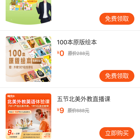
力。美国国家气象局资深播报员John Coleman
开创的weather storytelling模式，通过比喻
免费领取
（Temperatures will take a nosedive）、拟人
（Old Man Winter is knocking on our door）等
手法，将数据转化为生动图景。VIPKID教研团队
100本原版绘本
开发的Weather Poetry课程模块，正是借鉴这种
0
¥
叙事传统，引导学员将northeast wind at
原价288元
15mph改写为The northeasterly breeze
whispers through the bare branches，实现语
免费领取
言准确性与文学性的统一。 文化传播：解码地域
认知密码 天气播报暗含着深厚的文化编码。英国
BBC经典播报中just the sort of day to make
五节北美外教直播课
you feel alive的英式含蓄，与美国CNNstorm
9
¥
system bearing down on the Gulf Coast的危
原价888元
机警示语气，折射出不同文化对自然的认知差
异。澳大利亚气象局特有的uvp(ultraviolet
立即购买
radiation)指数播报，则反映着阳光国度对防晒文