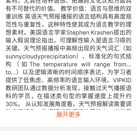
素材，尤其在培养语感、拓展跨文化认知方面具
有不可替代的价值。 教学价值：语言与思维的双
重训练 英语天气预报播报的语言结构具有高度规
范性与重复性，这种特性使其成为语言教学的理
想素材。美国语言学家Stephen Krashen提出的
输入假说理论指出，可理解性输入是语言习得的
关键。天气预报播报中高频出现的天气词汇（如
sunnycloudyprecipitation）、标准化的句式结
构（如The temperature will range from…
to…）以及逻辑清晰的时间顺序表达，为学习者
提供了低焦虑、高频率的语言输入环境。VIPKID
教研团队通过数据分析发现，接触过天气播报语
料的学员，在描述类句型的掌握速度上提升约
30%。 从认知发展角度看，天气预报解读需要调
动空间想象、数据解析和逻辑推理能力。当学习
展开更多
者听到A cold front is moving southward from
the Canadian border时，不仅需要理解cold
front的气象学含义，更要在脑海中构建气团移动