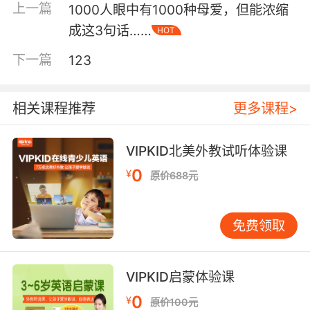
上一篇
1000人眼中有1000种母爱，但能浓缩
（一）同化（Assimilation）
成这3句话……
HOT
下一篇
123
相关课程推荐
更多课程>
VIPKID北美外教试听体验课
相邻的两个音在连续发音时，变得与彼此很接
0
¥
原价688元
近，甚至相同。比如“could you”中“could”末尾
的/d/和“you”开头的/j/，在连续发音时会同化
为/dȝ/。
免费领取
（二）连音（Liaison）
VIPKID启蒙体验课
0
¥
原价100元