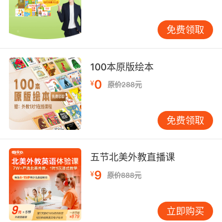
免费领取
元音连续发音时，中间会通过增加发音/r/、/j/
100本原版绘本
或/w/连接两个元音，例如 I am读的时候要当作I
0
¥
yam来读；
原价288元
辅音和元音连在一起时，会出现辅元连音现象，
例如an apple中an末尾的/n/音会和apple开头的/
免费领取
æ/音连在一起读/næ/。
（三）脱落（Elision）
五节北美外教直播课
9
¥
原价888元
立即购买