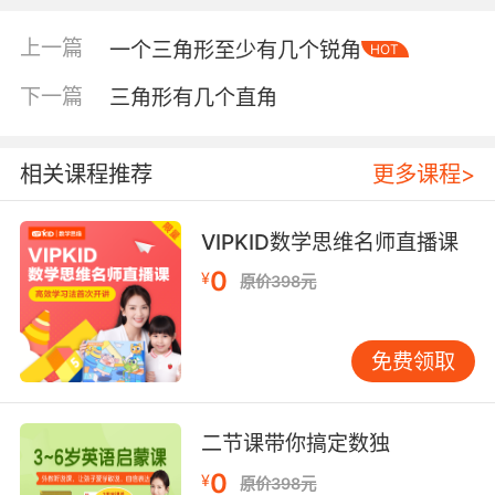
上一篇
一个三角形至少有几个锐角
HOT
下一篇
三角形有几个直角
相关课程推荐
更多课程>
VIPKID数学思维名师直播课
0
¥
原价398元
内容简介
免费领取
《狼和七只小羊》：山羊妈妈要出门了，她把
二节课带你搞定数独
自己的七个宝宝留在了家里。大灰狼装作是妈
妈，要小羊们开门。“你的声音不像妈妈！”小羊
0
¥
原价398元