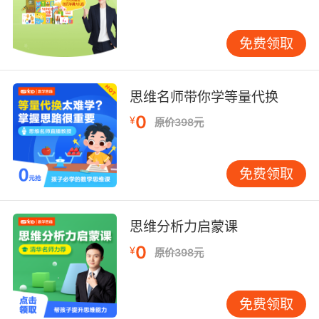
们并不上当。于是，大灰狼吃下藕粉，将嗓音变
得很细。“开门呀，我是你们的妈妈！”这一回，
免费领取
狼爪子又被小羊们发现了，“你不是我们的妈妈，
你有尖尖的黑爪！”大灰狼跑进面粉店，将爪子弄
成白色。这一次，小羊们被大灰狼的外表麻痹住
思维名师带你学等量代换
了，他们还能击败大灰狼的阴谋吗？这是一本专
为小小孩准备的好玩的书！
0
¥
原价398元
小时候，我们曾一遍又一遍地阅读过这些经典
童话，他们是我们童年的好伙伴。这些故事的情
免费领取
节和插图都是那么棒，让我们常常梦见那些童年
时代的景象。
思维分析力启蒙课
今天，当我们和孩子一起做下来分享这本书
0
¥
原价398元
时，会重新感受到阅读带来的美妙体验，它会为
孩子幼小的心灵找到一个温暖的地方。
免费领取