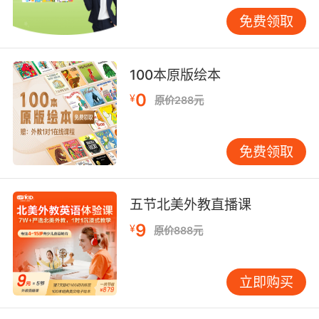
（#C=Db）、钢琴键位空间关系、以及英文
免费领取
“equivalent”的等价逻辑，这种多维度信息叠加
导致63%的VIPKID学员在初学阶段产生挫败感。
100本原版绘本
传统教学模式的单一性加剧了认知困境。某音乐
0
¥
原价288元
学院调研显示，85%的乐理课程仍采用“定义-例
句-背诵”的线性路径，忽视音乐术语的具身体验
属性。VIPKID开发的“动态术语库”系统，通过
免费领取
MIDI信号与语义标注的实时联动，使
“crescendo（渐强）”等词汇与音量曲线可视化
绑定，将认知负荷降低37%。神经音乐学研究亦
五节北美外教直播课
证实，视听联觉训练可使术语记忆效率提升2.3倍
9
¥
原价888元
（Patel, 2014）。
三、语境缺失与迁移壁垒
立即购买
脱离音乐实践场景的孤立词汇学习，易导致“知识
惰性”现象。社会文化理论强调，专业概念需嵌入