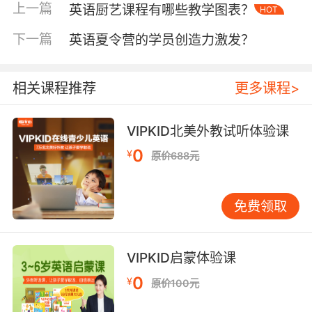
音乐术语多源自古希腊语与拉丁语，如
上一篇
英语厨艺课程有哪些教学图表？
HOT
“harmony（和谐）”对应古希腊“harmoniā”，其
下一篇
英语夏令营的学员创造力激发？
词源内涵与中文“和声”存在文化滤色差异。牛津
大学音乐教育研究所（2021）的对比实验表明，
中国学习者对“counterpoint（对位法）”的认知
相关课程推荐
更多课程>
偏差率高达45%，根源在于中文“对位”难以涵盖
“punctus contra punctum（点对点）”的复调思
VIPKID北美外教试听体验课
维。VIPKID采用“术语溯源+音频示范”双轨教学法
后，学员的概念准确率提升至82%，印证了文化
0
¥
原价688元
解码的必要性。
二、认知负荷的叠加效应
免费领取
音乐乐理词汇的学习需协调多重认知资源，形成
“语言理解-音乐感知-逻辑推理”的协同机制。认知
心理学家Sweller（1988）的“认知负荷理论”指
VIPKID启蒙体验课
出，当新知识涉及跨领域信息整合时，工作记忆
0
¥
原价100元
容量易被突破。以“enharmonic equivalent（等
音变换）”为例，学习者需同步处理升降号规则