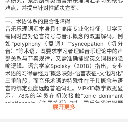
学研究，系统剖析英语音乐乐理词汇学习的核心
难点，并提出针对性解决方案。
一、术语体系的复合性障碍
音乐乐理词汇本身具有高度专业化特征，其学习
需同时应对语言符号与音乐概念的双重解码。例
如“polyphony（复调）”“syncopation（切分
音）”等术语，既要求学习者理解音乐理论中的声
部关系与节奏规律，又需准确捕捉英文词根的隐
喻逻辑。语言学家Spolsky（2018）指出，专业
术语的习得需经历“概念映射-语言表征-文化内化”
三重阶段，而音乐术语的特殊性在于其概念与语
言的绑定强度远超普通词汇。VIPKID教学数据显
示，78%的学员在初次接触“tonic-dominant
relationship（主属关系）”时，需反复通过钢琴
展开更多
键盘演示才能建立术语与音响的关联。
这种复合性障碍在跨文化语境下更为显著。英语