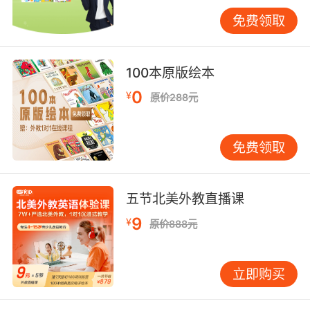
就是“说”和“听”其实是分不开的，在听的时候可以
跟着读练习发音，这样有助于真正掌握这门语
免费领取
言。
100本原版绘本
0
¥
怎么样才能学好英语第三点：阅读
原价288元
阅读不仅是一种习惯更是一种能力，坚持阅读可
免费领取
以帮助积累不少的词汇量，更是可以在英文故事
书或者是英文名著中，领略到不一样的世界，更
是可以学习到不少的英语知识，对于英语学习的
五节北美外教直播课
帮助可以说是很大的。
9
¥
原价888元
怎么样才能学好英语最后一点就是可以报个专业
立即购买
的英语培训班，跟着专业的外教老师不仅可以练
习口语，更是可以学到不少专业的英语知识。