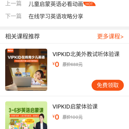
的注意力就被其他的事物分散了。所以一定要想
上一篇
儿童启蒙英语必看动画
HOT
办法激发起孩子学习英语的积极性来，方法也是
有很多的，小孩子都是喜欢玩耍、喜欢看电视
下一篇
在线学习英语攻略分享
的，那么可以利用这一点来做引导，比如孩子可
以在游戏中轻松愉快地掌握英语，那么也可以在
相关课程推荐
更多课程>
观看动画的过程中，学到不少有用的知识等等。
VIPKID北美外教试听体验课
0
怎么样才能学好英语第二点：“听”和“说”
¥
原价688元
任何一门语言的学习其实都是从“听”开始的，就
像是我们学习母语是一样的，每个孩子从咿呀咿
免费领取
呀学语到会说话，基本上都听了一两年的中文，
他们的耳朵已经完全适应这门语言了，所以之后
VIPKID启蒙体验课
学说中文是很简单的。但是国内的孩子学习英语
比较缺乏这样的环境，但是也应该从大量的“听”
0
¥
原价100元
入手，可以多听一些英文歌或者是英文磁带。再