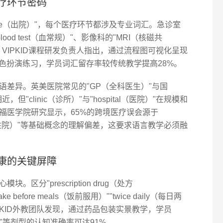
疗环节密码
ischarge（出院）"，每个医疗环节都涉及专业词汇。急诊室
lood test（血常规）"、影像科的"MRI（核磁共
VIPKID课程研发负责人指出，通过流程图可视化呈现
角色扮演练习，学员词汇留存率较传统教学提高28%。
语差异。英美医院常见的"GP（全科医生）"与国
相近，但"clinic（诊所）"与"hospital（医院）"在规模和
福医学院研究显示，65%的跨境医疗误会源于
atient（住院）"等基础概念的理解偏差，这要求语言教学必须融
康的关键屏障
分"prescription drug（处方
before meals（饭前服用）""twice daily（每日两
PKID外教团队发现，通过药品包装实景教学，学员
（胶囊）"等剂型的认知准确率可达91%。