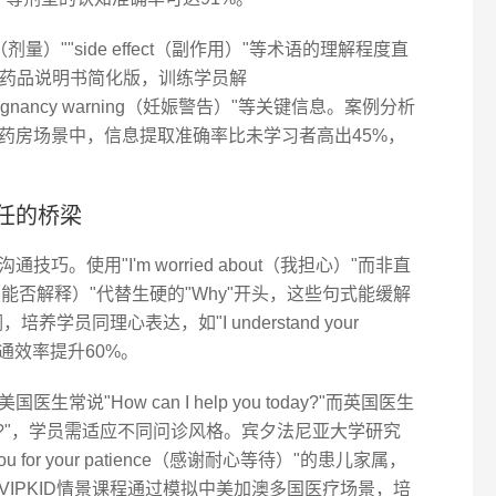
量）""side effect（副作用）"等术语的理解程度直
A药品说明书简化版，训练学员解
""pregnancy warning（妊娠警告）"等关键信息。案例分析
药房场景中，信息提取准确率比未学习者高出45%，
任的桥梁
。使用"I'm worried about（我担心）"而非直
in...（能否解释）"代替生硬的"Why"开头，这些句式能缓解
养学员同理心表达，如"I understand your
沟通效率提升60%。
"How can I help you today?"而英国医生
e problem?"，学员需适应不同问诊风格。宾夕法尼亚大学研究
 for your patience（感谢耐心等待）"的患儿家属，
VIPKID情景课程通过模拟中美加澳多国医疗场景，培