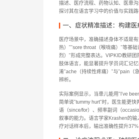
描述、医疗流程、药物认知、医患沟
探讨其在语言学习中的价值与实践路
一、症状精准描述：构建医
医疗场景中，准确描述身体不适是有效沟通
热）""sore throat（喉咙痛）"等基
烈）"形成完整表达。VIPKID教
肢体语言，能显著提升学员词汇记忆
淆"ache（持续性疼痛）"与"pa
辨析。
实际案例显示，当患儿能用"I've been ha
简单说"tummy hurt"时，医生
语（since/for）、频率副词（occas
叙事的能力。语言学家Krashen
疗对话样本后，输出准确性提升37%（