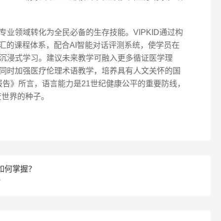
业领域转化为全民必备的生存技能。VIPKID通过构
心词汇的课程体系，配合AI智能对话评测系统，使学员在
沉浸式学习。建议未来教学可融入更多循证医学理
同时加强医疗伦理术语教学，培养具有人文关怀的国
报告》所言，语言能力是21世纪健康公平的重要防线，
变世界的种子。
如何掌握？
？