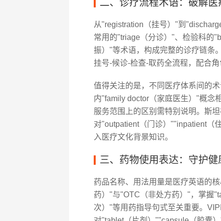
二、诊疗流程术语：破解医
从"registration（挂号）"到"d
常用的"triage（分诊）"、检验科的"b
振）"等术语，构成完整的诊疗链条。
挂号-候诊-检查-取药全流程，配合
值得关注的是，不同医疗体系间的术
内"family doctor（家庭医生）"概念
服务范围上的区别需特别说明。斯坦
对"outpatient（门诊）""inp
入医疗文化背景知识。
三、药物使用表达：守护健
药品名称、用法用量是医疗英语的核心模块。区
药）"与"OTC（非处方药）"，掌握"take 
次）"等用药指导句式至关重要。VI
对"tablet（片剂）""capsule