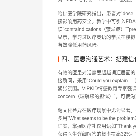
哈佛医学院研究指出，患者对"dose（剂
接影响用药安全。教学中可引入FD
读"contraindications（禁忌症）
显示，学习过医疗英语的学员在模拟
有效降低用药风险。
四、医患沟通艺术：搭建信
有效的医患对话需要超越词汇层面的沟通技巧
接质问，采用"Could you expla
紧张氛围。VIPKID情感教育专家强调，培
concern（理解您的担忧）"，可使
跨文化差异在医疗场景中尤为显著。美国医生常说
多用"What seems to be th
证实，掌握医疗礼仪用语如"Thank you
获得医生详细解答的概率提高32%。