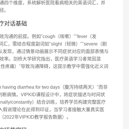
通四个维度，系统解析医院看病相关的英语词汇，并
径。
疗对话基础
的前提。例如"cough（咳嗽）""fever（发
础词汇，需结合程度副词如"slight（轻微）""severe（剧
研团队发现，通过情景动画展示不同症状对应的面部表情与
效率。剑桥大学研究指出，医疗英语学习者常因混
in（急性疼痛）"导致沟通障碍，这提示教学中需强化近义词
ving diarrhea for two days（腹泻持续两天）"而非
能更快判断病情。VIPKID课程设计中，将症状描述与时间状
ionally/constantly）结合训练，培养学员构建完整医疗
的输入假说理论在此得到印证，当学习者接触大量真实医
2022年VIPKID教学报告数据）。