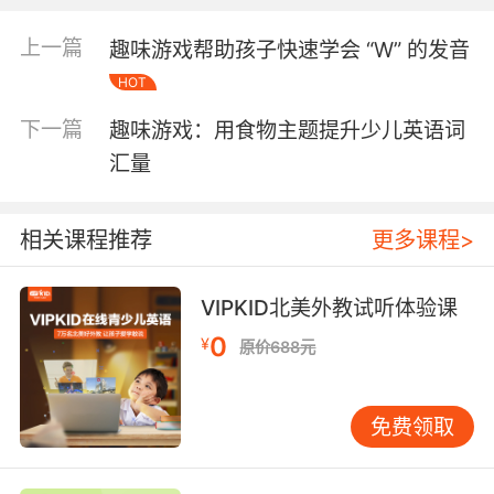
孩子们在扮演不同角色的过程中，使用过去分词
上一篇
趣味游戏帮助孩子快速学会 “W” 的发音
进行对话。这种方式不仅能够提高孩子的口语表
达能力，还能让他们在轻松的氛围中掌握语法规
HOT
则。
下一篇
趣味游戏：用食物主题提升少儿英语词
设计适合孩子的过去分词游戏 在设计游戏时，需
汇量
要充分考虑孩子的年龄特点和认知水平。对于年
龄较小的孩子，可以设计一些简单的配对游戏，
例如将动词原形和过去分词进行匹配。对于年龄
相关课程推荐
更多课程>
较大的孩子，可以设计一些填空游戏，例如在句
子中填入正确的过去分词形式。 此外，还可以设
VIPKID北美外教试听体验课
计一些竞赛类游戏，例如将孩子们分成小组，进
行过去分词变化的比赛。这种竞赛不仅能够激发
0
¥
原价688元
孩子的学习兴趣，还能培养他们的团队合作精
神。
游戏化学习的实施策略 在实施游戏化学习时，需
免费领取
要注意以下几点： 明确目标：在开始游戏之前，
需要明确学习目标，例如掌握哪些过去分词的变