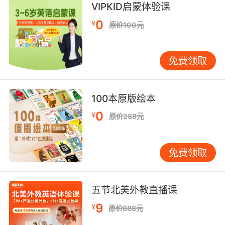
VIPKID启蒙体验课
化规则。这样可以帮助孩子们在游戏中有针对性
地学习。 循序渐进：游戏的设计应该由易到难，
0
¥
原价100元
逐步增加难度。例如，可以先从简单的规则开
始，逐渐过渡到复杂的规则。 及时反馈：在游戏
过程中，需要及时给予孩子反馈，例如指出他们
免费领取
的错误并给予正确的指导。这样可以帮助孩子及
时纠正错误，加深记忆。
100本原版绘本
游戏化学习的长期效果 通过游戏化学习，孩子们
不仅能够在短时间内掌握过去分词的变化规则，
0
¥
原价288元
还能在长期内保持对英语学习的兴趣。游戏化学
习能够帮助孩子们形成积极的学习态度，培养他
们的自主学习能力。 此外，游戏化学习还能够提
免费领取
高孩子的综合能力，例如逻辑思维能力、语言表
达能力和团队合作能力。这些能力对于孩子的全
面发展具有重要意义。
五节北美外教直播课
家长和教师的角色 在游戏化学习过程中，家长和
9
¥
原价888元
教师扮演着重要的角色。家长可以通过参与游