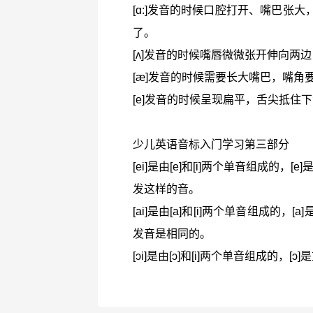
[ɑ:]发音的时候口腔打开、嘴巴张
了。
[ʌ]发音的时候嘴唇微微张开伸向两
[æ]发音的时候需要长大嘴巴，嘴
[e]发音的时候呈现扁平，舌尖抵住
少儿英语音标入门学习第三部分
[ei]是由[e]和[i]两个单音组成的
发这样的音。
[ai]是由[a]和[i]两个单音组成的
发音是相同的。
[ɔi]是由[ɔ]和[i]两个单音组成的，