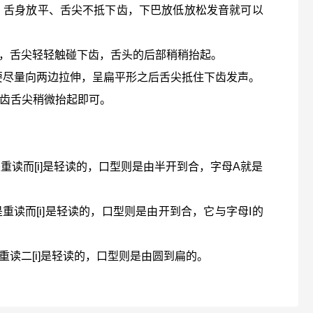
大，舌身放平、舌尖不抵下齿，下巴放低放松发音就可以
边，舌尖轻轻触碰下齿，舌头的后部稍稍抬起。
角要尽量向两边拉伸，呈扁平形之后舌尖抵住下齿发声。
下齿舌尖稍微抬起即可。
，[e]是重读而[i]是轻读的，口型则是由半开到合，字母A就是
，[a]是重读而[i]是轻读的，口型则是由开到合，它与字母I的
[ɔ]是重读二[i]是轻读的，口型则是由圆到扁的。