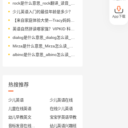
rock是什么意思_rock翻译_读音_用法_翻译
少儿英语入门的最佳年龄是多少？
App下载
【来自家庭体验大使—Tracy妈妈的亲笔信】
英语自然拼读哪家强？VIPKID 科学体系 + 专业师资
dialog是什么意思_dialog怎么读_音标'daɪəlɒg
Mirza是什么意思_Mirza怎么读_音标'mә-zә
albino是什么意思_albino怎么读_音标æl'bi-nəʊ
热搜推荐
少儿英语
少儿英语在线
儿童在线英语
在线少儿英语
幼儿早教英文
宝宝学英语早教
音标发音在线试听
幼儿英语兴趣班