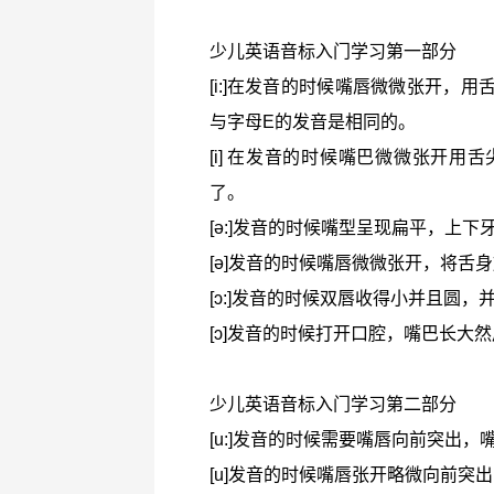
少儿英语音标入门学习第一部分
[i:]在发音的时候嘴唇微微张开，
与字母E的发音是相同的。
[i] 在发音的时候嘴巴微微张开
了。
[ə:]发音的时候嘴型呈现扁平，上
[ə]发音的时候嘴唇微微张开，将
[ɔ:]发音的时候双唇收得小并且圆
[ɔ]发音的时候打开口腔，嘴巴长大
少儿英语音标入门学习第二部分
[u:]发音的时候需要嘴唇向前突出
[u]发音的时候嘴唇张开略微向前