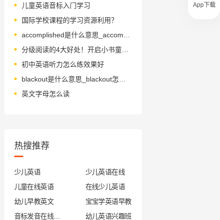
App下载
儿童英语音标入门学习
国际学校课程的学习资源利用？
accomplished是什么意思_accomplished怎么读_音标əˈkʌmplɪʃt
分级阅读的4大好处！开启小书童英语学习第一步！
初中英语听力怎么练效果好
blackout是什么意思_blackout怎么读_音标'blækaʊt
英文字母怎么读
热搜推荐
少儿英语
少儿英语在线
儿童在线英语
在线少儿英语
幼儿早教英文
宝宝学英语早教
音标发音在线试听
幼儿英语兴趣班