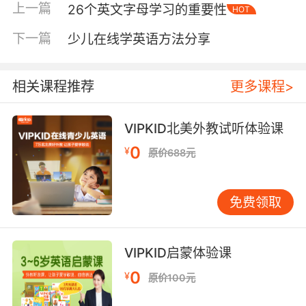
cucumber其意为黄瓜、onion其意为洋葱、
上一篇
26个英文字母学习的重要性
HOT
carrot其意为胡萝卜以及cabbage其意为卷心
菜。
下一篇
少儿在线学英语方法分享
相关课程推荐
更多课程>
儿童的英语单词之气象英语名称(weather)
VIPKID北美外教试听体验课
cold意思是寒冷的——warm意思是温暖的——
cool意思是凉爽的——snowy意思是下雪的——
0
¥
原价688元
sunny意思是晴朗的——hot意思是炎热的——
rainy意思是下雨的——windy意思是有风的——
cloudy意思是多云的——weather report意思是
免费领取
天气预报。
VIPKID启蒙体验课
0
¥
原价100元
儿童的英语单词之衣服英语名称(clothes)