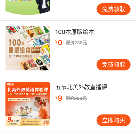
jacket表示夹克衫、shirt表示衬衫、T-shirt表示
免费领取
恤衫、skirt表示短裙子、dress表示连衣裙、
jeans表示牛仔裤、pants表示长裤、socks表示
袜子、shoes表示鞋子、sweater表示毛衣、
100本原版绘本
coat表示上衣、raincoat表示雨衣，以及shorts
表示短裤、sneakers表示网球鞋、slippers表示
0
¥
原价288元
拖鞋、sandals表示凉鞋、boots表示靴子、hat
表示(有沿的)帽子、cap表示便帽、sunglasses
免费领取
表示太阳镜、tie表示领带、scarf表示围巾、
gloves表示手套、trousers表示裤子、cloth表示
布。
五节北美外教直播课
9
¥
原价888元
儿童的英语单词之交通工具英语名称(vehicles)
立即购买
bike翻译成自行车、bus翻译成公共汽车、train
翻译成火车、boat翻译成小船、ship翻译成轮