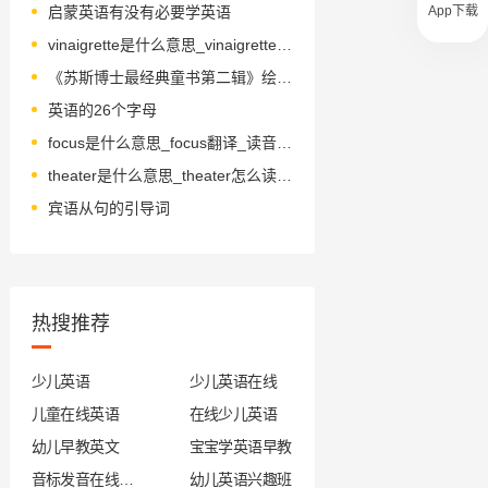
App下载
启蒙英语有没有必要学英语
vinaigrette是什么意思_vinaigrette怎么读_音标ˌvɪnɪˈgret
《苏斯博士最经典童书第二辑》绘本简介
英语的26个字母
focus是什么意思_focus翻译_读音_用法_翻译
theater是什么意思_theater怎么读_音标'θɪətə
宾语从句的引导词
热搜推荐
少儿英语
少儿英语在线
儿童在线英语
在线少儿英语
幼儿早教英文
宝宝学英语早教
音标发音在线试听
幼儿英语兴趣班