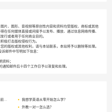
、图片、图形、音视频等原创性内容和资料均受版权、商标或其他
不得在任何媒体直接或间接予以发布、播放、通过信息网络传播、
制发行或者用于任何商业目的。
诺积极打击版权侵权行为。
了您的版权或其他权利，请与本站联系，本站将予以删除等处理。
请您在投诉邮件中写明如下信息：
明资料；
的通知邮件后十四个工作日予以答复和处理。
四月公开课 | 不负春光好出行，必备词汇提前学！还有绘本课凑热闹~
我想学英语从零开始怎么学？
外教一对一怎么选？