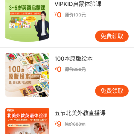
VIPKID启蒙体验课
英式英文发音：
0
¥
原价100元
免费领取
100本原版绘本
0
¥
原价288元
免费领取
五节北美外教直播课
9
¥
原价888元