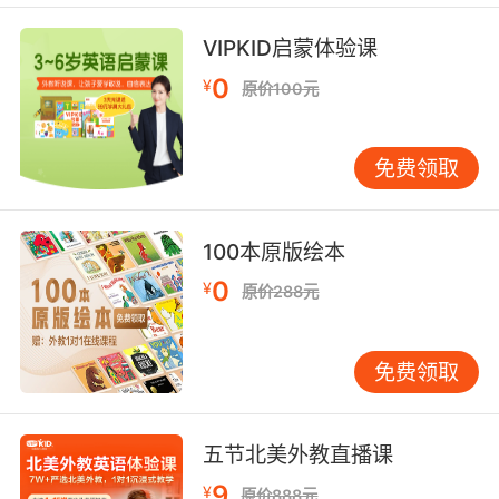
9. You said it yourself, I should be colonel by
VIPKID启蒙体验课
now.
0
¥
原价100元
你自己說的 我現在該是上校了
10. All because a colonel followed his orders.
免费领取
都只是因为一个上校听从了他的命令
100本原版绘本
0
¥
原价288元
免费领取
五节北美外教直播课
9
¥
原价888元