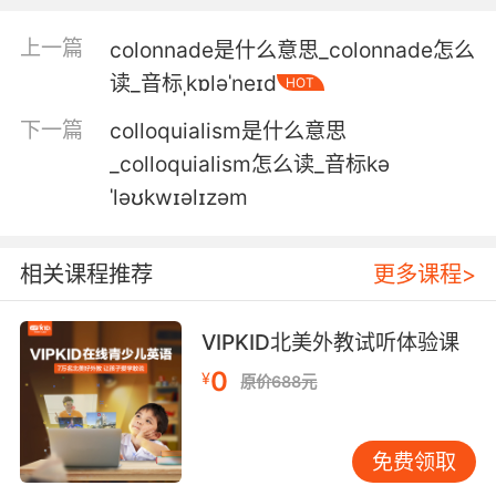
制定规则就是为了遵照执行的 中校
上一篇
colonnade是什么意思_colonnade怎么
读_音标ˌkɒləˈneɪd
HOT
5. colonel, you've been here all of five
minutes.
下一篇
colloquialism是什么意思
_colloquialism怎么读_音标kə
上校, 你到这里一共只有五分钟
ˈləʊkwɪəlɪzəm
6. I have a plan for the dashing colonel.
我想好怎么对付这个帅气的上校了
相关课程推荐
更多课程>
7. You know, I'd watch it if I were you, colonel.
VIPKID北美外教试听体验课
换我 我就会小心点 上校
0
¥
原价688元
8. colonel, this is turning into a disaster.
免费领取
上校 整件事已经变成了一场灾难