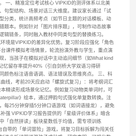
 一、精准定位考试核心 VIPKID的测评体系以北美
、句型结构、场景对话三大维度。建议家长通过「试
型分类，统计高频考点（如节日主题的对话模板、动
错题本。例如针对「图片排序题」，可制作动态故事
逻辑链条，同时融入教材中同类句型的替换练习。
环境是VIPKID的差异化优势。复习阶段应强化「角色
平台课件模拟考场情景，轮流扮演外教与学生，重点演
当孩子在模拟对话中主动追问细节（如What kind
?）时，其语块记忆留存率提升40%（引自剑桥大学双语习得研
同颜色标注语音语调、语法错误及思维亮点。 三、科
忘曲线，考前20天应启动「螺旋式复习」：将考纲词汇
D绘本精读形成场景化记忆。例如复习动物类单词时，可
gry Caterpillar》绘本，通过押韵句式强化单复数转换。注
，每25分钟穿插5分钟口语游戏（如词语接龙），避免
补强 VIPKID学习报告提供的「星级评价体系」暗含
中「自然拼读」板块星数低于均值，需专项训练
用平台自带的「单词冒险」游戏，将复习目标拆解为闯关任