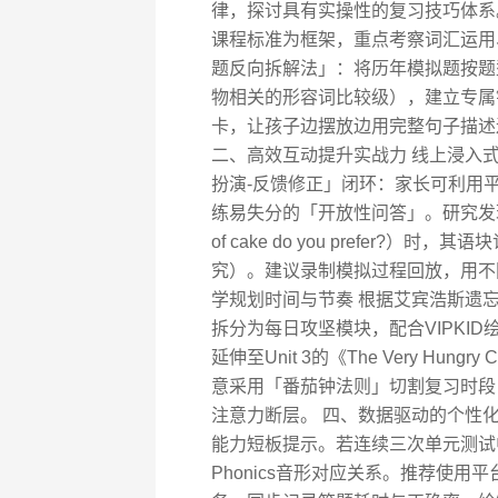
律，探讨具有实操性的复习技巧体系。
课程标准为框架，重点考察词汇运用
题反向拆解法」：将历年模拟题按题
物相关的形容词比较级），建立专属
卡，让孩子边摆放边用完整句子描述
二、高效互动提升实战力 线上浸入式
扮演-反馈修正」闭环：家长可利用
练易失分的「开放性问答」。研究发现，
of cake do you prefer
究）。建议录制模拟过程回放，用不
学规划时间与节奏 根据艾宾浩斯遗
拆分为每日攻坚模块，配合VIPKI
延伸至Unit 3的《The Very Hun
意采用「番茄钟法则」切割复习时段
注意力断层。 四、数据驱动的个性化
能力短板提示。若连续三次单元测试
Phonics音形对应关系。推荐使