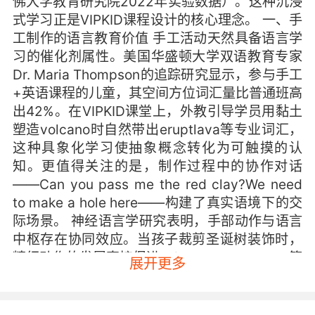
佛大学教育研究院2022年实验数据）。这种沉浸
式学习正是VIPKID课程设计的核心理念。 一、手
工制作的语言教育价值 手工活动天然具备语言学
习的催化剂属性。美国华盛顿大学双语教育专家
Dr. Maria Thompson的追踪研究显示，参与手工
+英语课程的儿童，其空间方位词汇量比普通班高
出42%。在VIPKID课堂上，外教引导学员用黏土
塑造volcano时自然带出eruptlava等专业词汇，
这种具象化学习使抽象概念转化为可触摸的认
知。更值得关注的是，制作过程中的协作对话
——Can you pass me the red clay?We need
to make a hole here——构建了真实语境下的交
际场景。 神经语言学研究表明，手部动作与语言
中枢存在协同效应。当孩子裁剪圣诞树装饰时，
精细动作的发展直接促进scissorscutdecorate等
展开更多
动词的神经突触连接。VIPKID的课程设计师巧妙
利用这一原理，将剪纸、编织等传统手艺改造成
语言训练工具，使运动皮层与韦尼克区的联动达