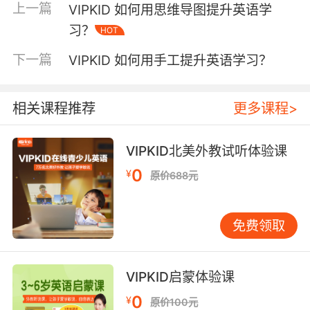
上一篇
VIPKID 如何用思维导图提升英语学
到最优状态。 二、多模态教学设计原则 在
习？
HOT
VIPKID的教研体系中，手工制作指导遵循三维一
体设计原则。时间维度上，3-5岁学员侧重触觉
下一篇
VIPKID 如何用手工提升英语学习？
探索，通过捏橡皮泥认识颜色单词；6-8岁引入
步骤指令理解，如First fold the paper
diagonally；9岁以上则强调项目式创作，用环保
相关课程推荐
更多课程>
材料设计future city并进行英文解说。这种分层
设计源自皮亚杰认知发展理论，确保教学节奏与
VIPKID北美外教试听体验课
儿童心智成长同步。 空间维度的设计更具创新
0
¥
性。外教常将工作台布置成语言实验室，在制作
原价688元
复活节彩蛋时划分原料区（eggs, dye）、工具区
（spoon, brush）、成品区（colorful eggs），
免费领取
每个区域对应特定词汇库。这种空间锚定策略使
词汇记忆准确率提升至89%（VIPKID内部测评数
据）。更巧妙的是，错误示范被设计为教学节
VIPKID启蒙体验课
点，当学员将胶水误涂在错误位置时，外教顺势
0
¥
讲解glue should be applied evenly，将问题转
原价100元