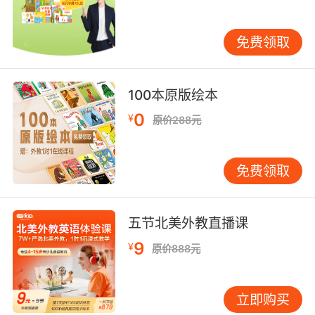
化为语言学习契机。 三、文化融合的创新实践
VIPKID的手工课程突破了文化壁垒，创造出独特
免费领取
的跨文化学习模式。在春节主题课中，外教不仅
教授red envelopelantern等词汇，更引导学员用
英文解读春联的文化内涵。这种双向文化浸润在
100本原版绘本
万圣节课程中体现得更明显：孩子们用南瓜雕刻
0
¥
出英文单词，既保持传统习俗，又赋予国际元
原价288元
素。斯坦福大学文化教育学教授Linda Wong评价
这种模式创造了第三空间的学习生态。 技术赋能
免费领取
下的手工教学展现出惊人潜力。VIPKID自主研发
的AR手工套件，让虚拟外教能实时标注学员制作
的每个步骤。当孩子折叠千纸鹤时，系统自动识
五节北美外教直播课
别动作并弹出crane的发音示范，错误折叠会触发
9
¥
3D动画纠正。这种智能反馈系统使学习效率提升
原价888元
3倍，完美实现做中学的教育理想。 四、教学成
效与发展方向 经过五年实践验证，VIPKID英语手
立即购买
工课程已形成完整教学体系。追踪数据显示，持