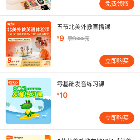
免费领取
五节北美外教直播课
9
¥
原价888元
立即购买
零基础发音练习课
10
¥
立即购买