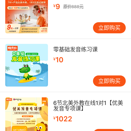
9
¥
原价888元
立即购买
零基础发音练习课
10
¥
立即购买
6节北美外教在线1对1【优美
发音专项课】
1022
¥