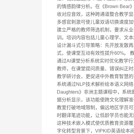
的情感韵律分析。在《Brown Be
收对应音效，这种跨通道整合教学显
多感官刺激可使儿童双语切换速度加快1
建立严格的教师筛选机制，要求从业者
训。培训内容包括儿童心理学、文本
设计漏斗式引导策略：先开放发散再
式，使课堂互动有效性提升60%。
通过AI课堂分析系统实时优化教学
教师，在课堂提问质量、错误纠正时
教学研讨会，更促进中外教育智慧的
系统通过NLP技术解析绘本语义网络，自动
Daughters》非洲主题课程中
据分析显示，该功能使跨文化理解准确
教室打破地域限制，偏远地区学员可
时翻译笔迹功能，让低龄学员也能无
这种技术嵌入模式使优质教育资源覆
字化转型背景下，VIPKID英语绘