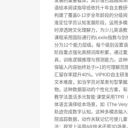
发展的重要载体，其价值已超越简单的
语绘本阅读指导班依托十年自主教研
构建了覆盖0-12岁全年龄段的分
准定位学员认知发展阶段，运用多模
时渗透跨文化理解力，为少儿英语教
课程采用国际通行的Lexile指数与
分为12个能力层级。每个级别设置语言
阶段重点强化高频词库积累，通过重复
具，训练逻辑推理与预测能力。这种螺
保输入内容始终处于i+1的可理解范
汇留存率提升40%。VIPKID自
文本难度，如当学员对某类句型掌握
物。这种数据驱动的个性化方案，有
教学法激活多元智能 课堂采用TP
体语言演绎绘本场景，如《The Very H
轨迹完成数字认知。这种多模态输入
院追踪数据，动作关联记忆可使儿童词
法：视觉上运用AR技术还原3D场