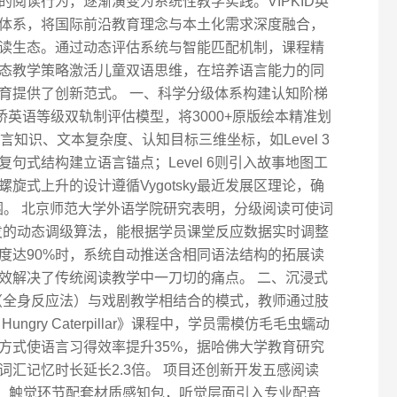
阅读行为，逐渐演变为系统性教学实践。VIPKID英
体系，将国际前沿教育理念与本土化需求深度融合，
级阅读生态。通过动态评估系统与智能匹配机制，课程精
态教学策略激活儿童双语思维，在培养语言能力的同
育提供了创新范式。 一、科学分级体系构建认知阶梯
剑桥英语等级双轨制评估模型，将3000+原版绘本精准划
知识、文本复杂度、认知目标三维坐标，如Level 3
句式结构建立语言锚点；Level 6则引入故事地图工
旋式上升的设计遵循Vygotsky最近发展区理论，确
围。 北京师范大学外语学院研究表明，分级阅读可使词
主研发的动态调级算法，能根据学员课堂反应数据实时调整
度达90%时，系统自动推送含相同语法结构的拓展读
效解决了传统阅读教学中一刀切的痛点。 二、沉浸式
R（全身反应法）与戏剧教学相结合的模式，教师通过肢
ungry Caterpillar》课程中，学员需模仿毛毛虫蠕动
方式使语言习得效率提升35%，据哈佛大学教育研究
汇记忆时长延长2.3倍。 项目还创新开发五感阅读
景，触觉环节配套材质感知包，听觉层面引入专业配音