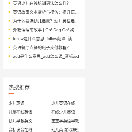
英语少儿在线培训语法怎么样？
英语故事文本赏析与模仿：提升语言能力的经典学习法
为什么要选幼儿启蒙？幼儿英语启蒙课程怎么选？
外教读睡前故事 | Go! Dog Go! 狗狗向前冲！
follow是什么意思_follow翻译_读音_用法_翻译
英语餐厅点餐的电子支付教程？
add是什么意思_add怎么读_音标æd
热搜推荐
少儿英语
少儿英语在线
儿童在线英语
在线少儿英语
幼儿早教英文
宝宝学英语早教
音标发音在线试听
幼儿英语兴趣班