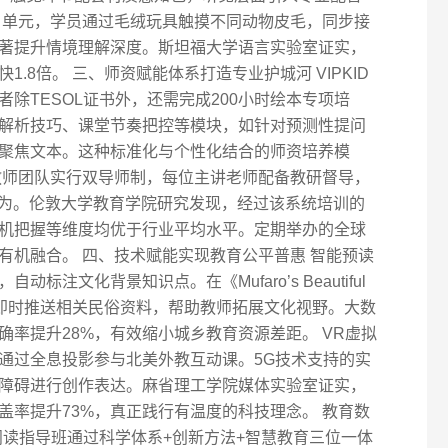
ar》单元，学员通过毛绒玩具触摸不同动物皮毛，同步接
著提升情境理解深度。斯坦福大学语言实验室证实，
.8倍。 三、师资赋能体系打造专业护城河 VIPKID
除TESOL证书外，还需完成200小时绘本专项培
解析技巧、课堂节奏把控等模块，如针对预测性提问
聚焦文本。这种标准化与个性化结合的师资培养模
 教师团队实行双导师制，每位主讲老师配备教研督导，
行为。伦敦大学教育学院研究发现，经过该系统培训的
机把握等维度均优于行业平均水平。定期举办的全球
有机融合。 四、技术赋能实现教育公平普惠 智能预读
标注文化背景知识点。在《Mufaro’s Beautiful
，系统即时推送相关民俗资料，帮助教师拓展文化视野。大数
率提升28%，有效缩小城乡教育资源差距。 VR虚拟
通过全息投影参与北美外教互动课。5G技术支持的实
障碍进行创作表达。麻省理工学院媒体实验室证实，
盖率提升73%，真正践行有温度的科技理念。 教育数
本阅读指导班通过科学体系+创新方法+智慧教育三位一体