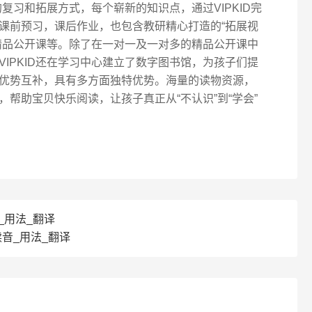
复习和拓展方式，每个崭新的知识点，通过VIPKID完
课前预习，课后作业，也包含教研精心打造的“拓展视
精品公开课等。除了在一对一及一对多的精品公开课中
IPKID还在学习中心建立了数字图书馆，为孩子们提
优势互补，具有多方面独特优势。海量的读物资源，
帮助宝贝快乐阅读，让孩子真正从“不认识”到“学会”
音_用法_翻译
读音_用法_翻译