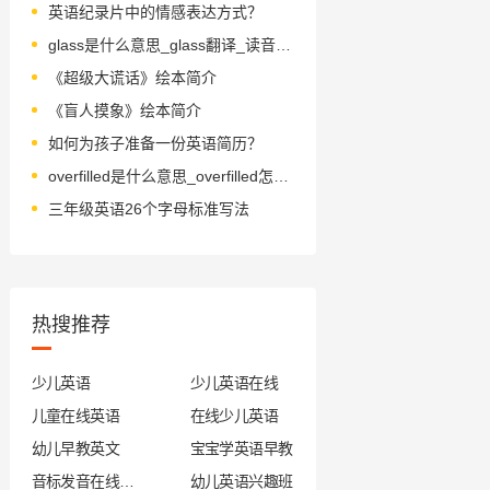
英语纪录片中的情感表达方式？
glass是什么意思_glass翻译_读音_用法_翻译
《超级大谎话》绘本简介
《盲人摸象》绘本简介
如何为孩子准备一份英语简历？
overfilled是什么意思_overfilled怎么读_音标əʊvə'fɪld
三年级英语26个字母标准写法
热搜推荐
少儿英语
少儿英语在线
儿童在线英语
在线少儿英语
幼儿早教英文
宝宝学英语早教
音标发音在线试听
幼儿英语兴趣班