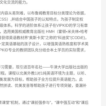
文化交流的能力。
课程内容从易到难，以布鲁姆教育目标分类理论为依据，
CSS）,并结合中国孩子的认知特点，为孩子制定权
体系。科学的进阶体系让孩子在VIPKID的学习有章
选用美国权威教育出版社 HMH（霍顿•米夫林•哈考
材，曾获得英语教材界“奥斯卡奖”之称的“科迪奖”(CODiE)，
为已经具备一定英语基础的孩子设计，以增强英语熟练度和学术英
PKID专业的教研团队充分结合本土学员的实际需求，
言学习需要，现引进百年名社——牛津大学出版社出版的
阶课程。课程以北美外教1对1纯英语环境为主题，以听、
衡发展为目标，帮助孩子全方位提升英语能力。此
然拼读、优美发音等帮助孩子进行专项突破，查漏补
转课堂”机制，通过“课前强参与”，“课中强互动”和“课后