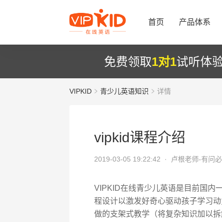
首页
产品体系
免费领取
1对1
试听体
VIPKID
青少儿英语知识
详情
vipkid课程介绍
2019-03-05 19:22:42 ·
卢根老师-有问
VIPKID在线青少儿英语是目前国
程设计以激发好奇心驱动孩子学习动
做的支架式教学（将复杂知识加以拆