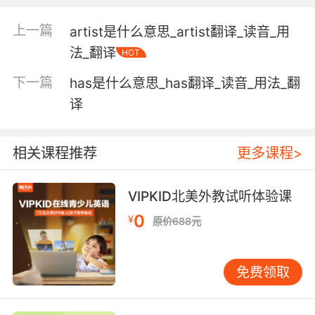
bought ledger 应付账款分类账;
上一篇
artist是什么意思_artist翻译_读音_用
discount on bills bought 购入票据的贴现;
法_翻译
bought and sold 被出卖，失败，完蛋;
HOT
Wit once bought is worth twice taught. st. 一
下一篇
has是什么意思_has翻译_读音_用法_翻
次亲身体验抵过两次教导。;
译
account bought [经] 购入帐户;
bought book 进货账;
bought scrap 外购废金属;
相关课程推荐
更多课程>
bill bought 买入汇票;
forward exchange bought [经] 买进远期外汇;
VIPKID北美外教试听体验课
bought-in components 外购件;
bought day book 进货日记账;
0
¥
原价688元
bought and sold notes 经纪人所作的买卖契约;
免费领取