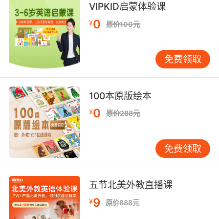
VIPKID启蒙体验课
0
¥
原价100元
免费领取
100本原版绘本
0
¥
原价288元
免费领取
五节北美外教直播课
9
¥
原价888元