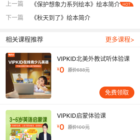
上一篇
《保护想象力系列绘本》绘本简介
HOT
下一篇
《秋天到了》绘本简介
相关课程推荐
更多课程>
VIPKID北美外教试听体验课
0
¥
原价688元
免费领取
内容简介
VIPKID启蒙体验课
0
你一定认识“雷克拉”！
¥
原价100元