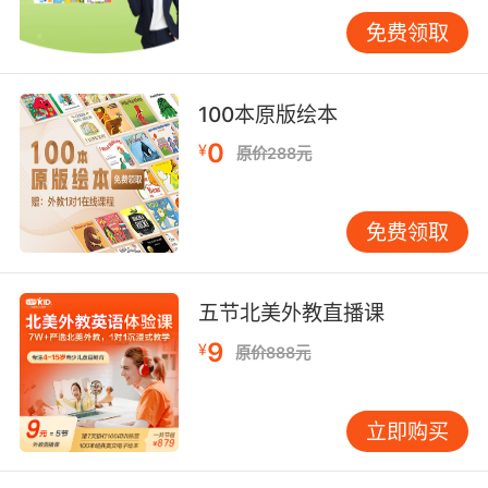
他不就是昨天在院子里玩的时候抢走你女儿滑板
车的隔壁男孩？
免费领取
他不就是你上班路上看见那个一直踢垃圾桶的孩
子？
100本原版绘本
0
¥
要么，她就是那个没礼貌、动作粗鲁，老师一提
原价288元
起就皱眉的女孩？
免费领取
美国儿童作家、插画师本·克兰顿，一个乱编故事
的作家、胡乱涂鸦的画家，带你重新认识这个令
人头痛的淘气包！
五节北美外教直播课
当心！雷克拉过来了！
9
¥
原价888元
小机灵、小点点和小毛怪心里烦透了。
立即购买
他们每次无论用积木搭什么，不论是一个飞天火
箭，一颗魔法心，还是一座最大的、最坚固的、