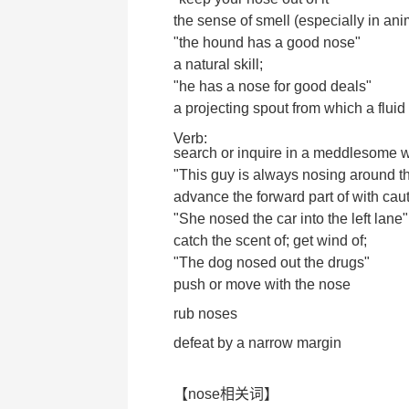
the sense of smell (especially in ani
"the hound has a good nose"
a natural skill;
"he has a nose for good deals"
a projecting spout from which a fluid
Verb:
search or inquire in a meddlesome 
"This guy is always nosing around th
advance the forward part of with caut
"She nosed the car into the left lane"
catch the scent of; get wind of;
"The dog nosed out the drugs"
push or move with the nose
rub noses
defeat by a narrow margin
【nose相关词】