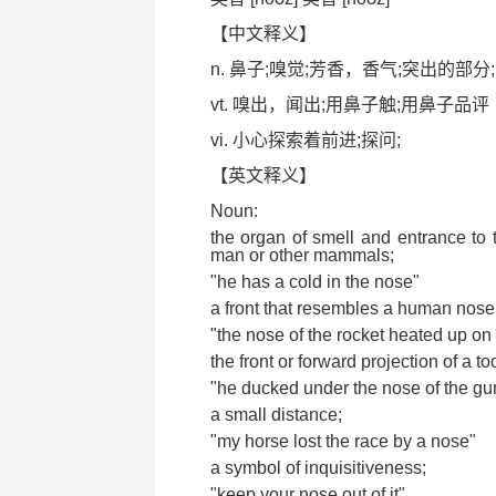
【中文释义】
n. 鼻子;嗅觉;芳香，香气;突出的部分;
vt. 嗅出，闻出;用鼻子触;用鼻子品评
vi. 小心探索着前进;探问;
【英文释义】
Noun:
the organ of smell and entrance to th
man or other mammals;
"he has a cold in the nose"
a front that resembles a human nose (e
"the nose of the rocket heated up on 
the front or forward projection of a t
"he ducked under the nose of the gu
a small distance;
"my horse lost the race by a nose"
a symbol of inquisitiveness;
"keep your nose out of it"