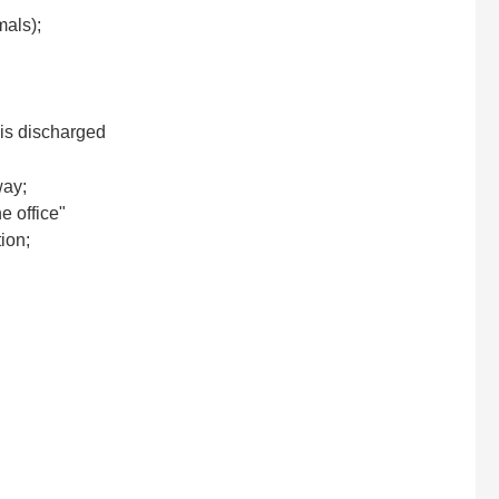
mals);
 is discharged
way;
e office"
ion;