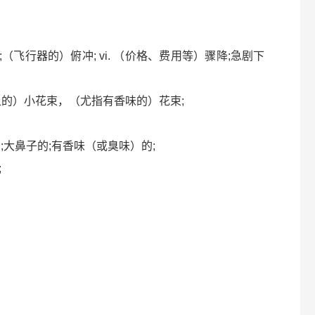
;暴跌;（飞行器的）俯冲; vi. （价格、费用等）骤降;急剧下
在衣服上的）小花束，（尤指有香味的）花束;
追问的;大鼻子的;有香味（或臭味）的;
;