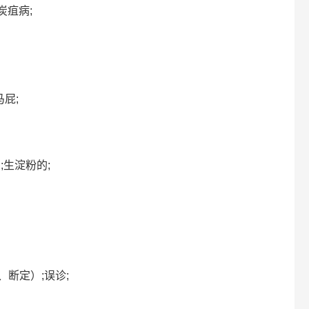
）炭疽病;
马屁;
状的;生淀粉的;
断、断定）;误诊;