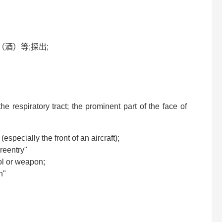
（酒）等;探出;
e respiratory tract; the prominent part of the face of
specially the front of an aircraft);
reentry"
ool or weapon;
n"