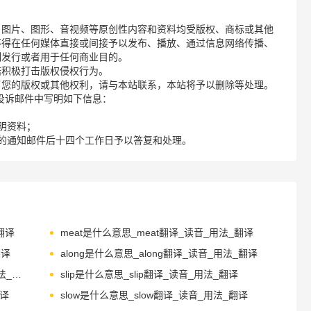
、图片、图形、音视频等原创性内容和资料均受版权、商标或其他
不得在任何媒体直接或间接予以发布、播放、通过信息网络传播、
制发行或者用于任何商业目的。
诺积极打击版权侵权行为。
了您的版权或其他权利，请与本站联系，本站将予以删除等处理。
请您在投诉邮件中写明如下信息：
明资料；
的通知邮件后十四个工作日予以答复和处理。
_翻译
meat是什么意思_meat翻译_读音_用法_翻译
翻译
along是什么意思_along翻译_读音_用法_翻译
squirrel是什么意思_squirrel翻译_读音_用法_翻译
slip是什么意思_slip翻译_读音_用法_翻译
翻译
slow是什么意思_slow翻译_读音_用法_翻译