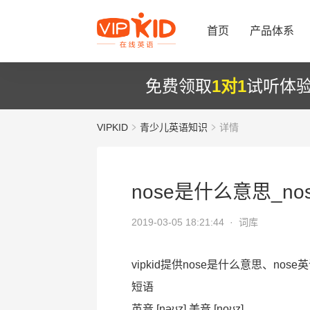
首页
产品体系
免费领取
1对1
试听体
VIPKID
青少儿英语知识
详情
nose是什么意思_n
2019-03-05 18:21:44 ·
词库
vipkid提供nose是什么意思、nos
短语
英音 [nəʊz] 美音 [noʊz]