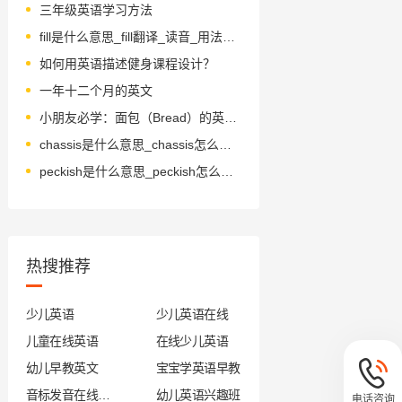
三年级英语学习方法
fill是什么意思_fill翻译_读音_用法_翻译
如何用英语描述健身课程设计？
一年十二个月的英文
小朋友必学：面包（Bread）的英语表达
chassis是什么意思_chassis怎么读_音标ˈʃæsɪ
peckish是什么意思_peckish怎么读_音标ˈpekɪʃ
热搜推荐
少儿英语
少儿英语在线
儿童在线英语
在线少儿英语
幼儿早教英文
宝宝学英语早教
音标发音在线试听
幼儿英语兴趣班
电话咨询