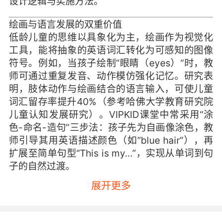
设计逻辑与实施方法。
绘画与语言发展的双重价值
低龄儿童的思维以具象化为主，绘画作为视觉化
工具，能将抽象的英语词汇转化为可感知的图像
符号。例如，当孩子绘制“眼睛（eyes）”时，教
师可通过重复发音、动作模仿强化记忆。研究表
明，肢体动作与绘画结合的语言输入，可使儿童
词汇留存率提升40%（参考哈佛大学教育研究院
儿童认知发展研究）。VIPKID课堂中常采用“涂
色-命名-造句”三步法：孩子先为自画像涂色，教
师引导其用英语描述颜色（如“blue hair”），再
扩展至简单句型“This is my…”，实现从单词到句
子的自然过渡。
展开更多
绘画的创作过程本身即隐含叙事逻辑。当孩子绘
制“家庭成员”时，教师可顺势引入“This is my
mom/dad”等句型，并通过询问“Where is she?”