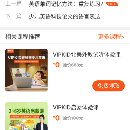
激发方位词学习。这种情境化教学避免了机械跟
上一篇
英语单词记忆方法：重复练习？
HOT
读，契合VIPKID“语言生于场景”的核心理念。案
下一篇
少儿英语科技论文的语言表达
例显示，参与绘画问答互动的儿童，在两周内能
主动输出完整自我介绍的比例达78%，远超纯口
语训练组。
相关课程推荐
更多课程>
分步教学法的实践应用
教程设计需遵循“分解-组合-拓展”原则。第一步，
VIPKID北美外教试听体验课
将自我介绍拆解为姓名、年龄、喜好等模块，每
0
¥
原价688元
个模块对应一幅简笔画。例如，用星星图案表示
“My name is Star”，既降低拼写难度，又赋予名
字象征意义。第二步，通过模板支架帮助孩子整
免费领取
合信息，如提供包含“I’m ___ years old”的空白气
球图形，引导填入数字并涂色。第三步，鼓励个
性化拓展，如添加宠物或爱好元素，教师可利用
VIPKID启蒙体验课
VIPKID课件中的动态贴纸库，让孩子拖拽“teddy
0
¥
原价100元
bear”图案并练习“I like brown bears”。