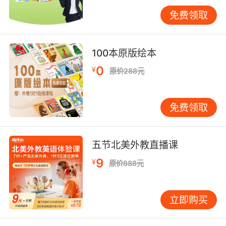
纠错策略需兼顾趣味性与有效性。当孩子混淆颜
免费领取
色词汇时，教师可暂停讲解，邀请孩子担任“小老
师”，用画笔纠正同伴作品，通过角色转换强化记
忆。VIPKID数据显示，同伴互评模式能使错误纠
100本原版绘本
正接受度提升65%，尤其适用于“apple/banana”
0
¥
原价288元
等易混淆词汇的区分教学。
亲子互动中的创意延伸
免费领取
家庭是语言输出的重要场景，家长可通过“绘画日
记”延续课堂成果。例如，周末出游后，与孩子共
同绘制“My Weekend”海报，用贴纸标注“beach”
五节北美外教直播课
“sun”等词汇。VIPKID家长端APP提供的“亲子任
9
¥
务卡”包含此类活动指南，帮助非英语母语家庭实
原价888元
现低成本互动。值得注意的是，应避免过度追求
画作精细度，重点在于让孩子体验“用英语讲故
立即购买
事”的成就感。