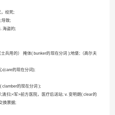
勒死，绞死;
;导致;
j. 海盗的;
v. （士兵用的） 掩体( bunker的现在分词 );地堡;（高尔夫
 关心(care的现在分词);
 clamber的现在分词 );
算;清扫;<军>前方医院，医疗后送站; v. 变明朗( clear的
交换票据;