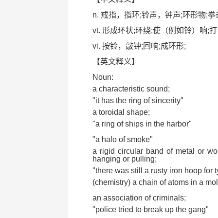
n. 戒指，指环;铃声，钟声;环形物;拳
vt. 形成环状;环绕;使（例如铃）响;
vi. 按铃，敲钟;回响;成环形;
【英文释义】
Noun:
a characteristic sound;
"it has the ring of sincerity"
a toroidal shape;
"a ring of ships in the harbor"
"a halo of smoke"
a rigid circular band of metal or wo
hanging or pulling;
"there was still a rusty iron hoop for 
(chemistry) a chain of atoms in a mo
an association of criminals;
"police tried to break up the gang"