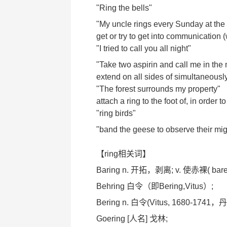
"Ring the bells"
"My uncle rings every Sunday at the 
get or try to get into communication
"I tried to call you all night"
"Take two aspirin and call me in the
extend on all sides of simultaneously
"The forest surrounds my property"
attach a ring to the foot of, in order to
"ring birds"
"band the geese to observe their mig
【ring相关词】
Baring n. 开拓，剥离; v. 使赤裸(
Behring 白令（即Bering,Vitus）;
Bering n. 白令(Vitus, 168
Goering [人名] 戈林;