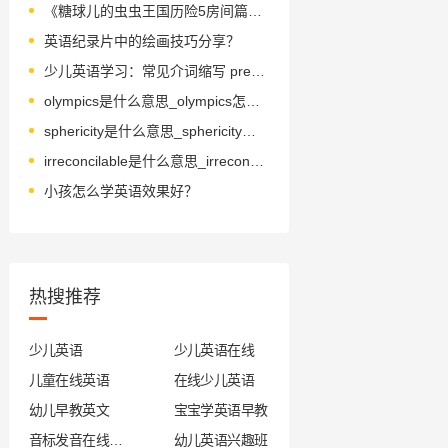
《糖球儿的虫虫王国历险5房间篇》绘本简介
英语纪录片中的绘画技巧分享？
少儿英语学习：常见介词缩写 prep. 解析
olympics是什么意思_olympics怎么读_音标əʊ'lɪmpɪks
sphericity是什么意思_sphericity怎么读_音标sfɪə'rɪsɪtɪ
irreconcilable是什么意思_irreconcilable怎么读_音标ɪˈrekənsaɪləbl
小孩怎么学英语效果好？
热搜推荐
少儿英语
少儿英语在线
儿童在线英语
在线少儿英语
幼儿早教英文
宝宝学英语早教
音标发音在线试听
幼儿英语兴趣班