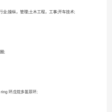
 工程师行业;操纵，管理;土木工程，工事;开车技术;
圈;
ene ring 环戊烷多氢菲环;