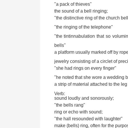
"a pack of thieves"
the sound of a bell ringing;
"the distinctive ring of the church bel
"the ringing of the telephone"
"the tintinnabulation that so volumi
bells"
a platform usually marked off by rop
jewelry consisting of a circlet of pre
"she had rings on every finger"
"he noted that she wore a wedding 
a strip of material attached to the leg 
Verb:
sound loudly and sonorously;
"the bells rang"
ring or echo with sound;
"the hall resounded with laughter"
make (bells) ring, often for the purpo