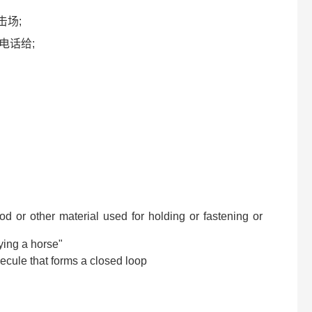
击场;
打电话给;
od or other material used for holding or fastening or
tying a horse"
lecule that forms a closed loop