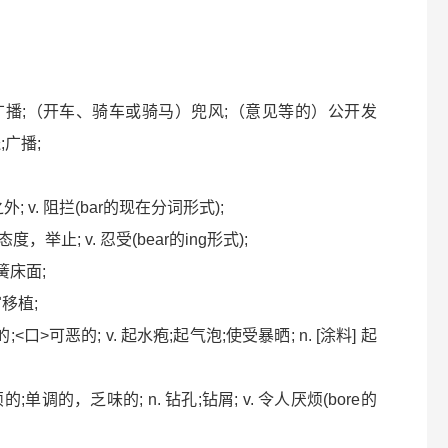
电台）广播;（开车、骑车或骑马）兜风;（意见等的）公开发
送;广播;
之外; v. 阻拦(bar的现在分词形式);
态度，举止; v. 忍受(bear的ing形式);
弹簧床面;
官移植;
起疱的;<口>可恶的; v. 起水疱;起气泡;使受暴晒; n. [涂料] 起
烦的;单调的，乏味的; n. 钻孔;钻屑; v. 令人厌烦(bore的