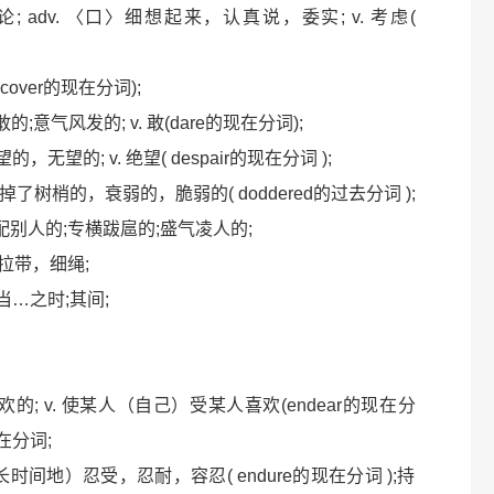
就…而论; adv. 〈口〉细想起来，认真说，委实; v. 考虑(
( cover的现在分词);
，勇敢的;意气风发的; v. 敢(dare的现在分词);
望的，无望的; v. 绝望( despair的现在分词 );
v. 枯掉了树梢的，衰弱的，脆弱的( doddered的过去分词 );
喜欢支配别人的;专横跋扈的;盛气凌人的;
的）拉带，细绳;
，当…之时;其间;
讨人喜欢的; v. 使某人（自己）受某人喜欢(endear的现在分
现在分词;
v. （长时间地）忍受，忍耐，容忍( endure的现在分词 );持