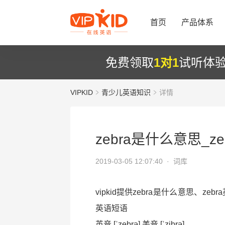
首页
产品体系
免费领取
1对1
试听体
VIPKID
青少儿英语知识
详情
zebra是什么意思_z
2019-03-05 12:07:40 ·
词库
vipkid提供zebra是什么意思、zeb
英语短语
英音 [ˈzebrə] 美音 [ˈzibrə]