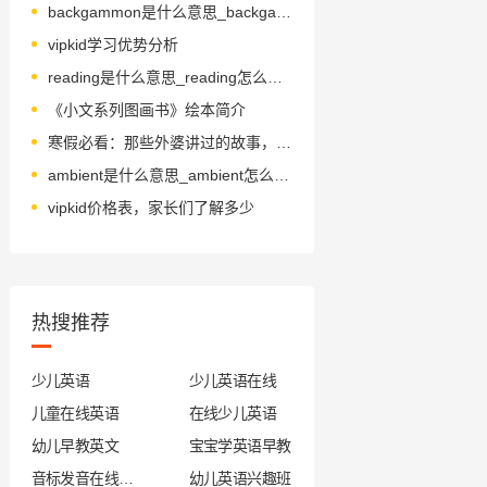
backgammon是什么意思_backgammon怎么读_音标ˈbækgæmən
vipkid学习优势分析
reading是什么意思_reading怎么读_音标'ri-dɪŋ
《小文系列图画书》绘本简介
寒假必看：那些外婆讲过的故事，外教用英语带你重温！
ambient是什么意思_ambient怎么读_音标'æmbɪənt
vipkid价格表，家长们了解多少
热搜推荐
少儿英语
少儿英语在线
儿童在线英语
在线少儿英语
幼儿早教英文
宝宝学英语早教
音标发音在线试听
幼儿英语兴趣班