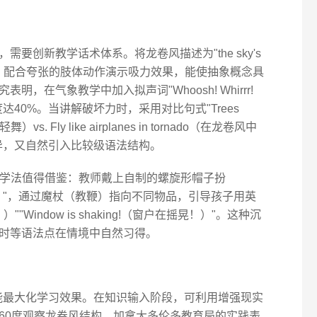
要创新教学话术体系。将龙卷风描述为"the sky's
尘器）"，配合夸张的肢体动作演示吸力效果，能使抽象概念具
，在气象教学中加入拟声词"Whoosh! Whirrr!
40%。当讲解破坏力时，采用对比句式"Trees
舞）vs. Fly like airplanes in tornado（在龙卷风中
异，又自然引入比较级语法结构。
场"教学法值得借鉴：教师戴上自制的螺旋形帽子扮
风魔法师）"，通过魔杖（教鞭）指向不同物品，引导孩子用英
在飞！）""Window is shaking!（窗户在摇晃！）"。这种沉
时等语法点在情境中自然习得。
，能最大化学习效果。在知识输入阶段，可利用增强现实
360度观察龙卷风结构。加拿大多伦多教育局的实践表