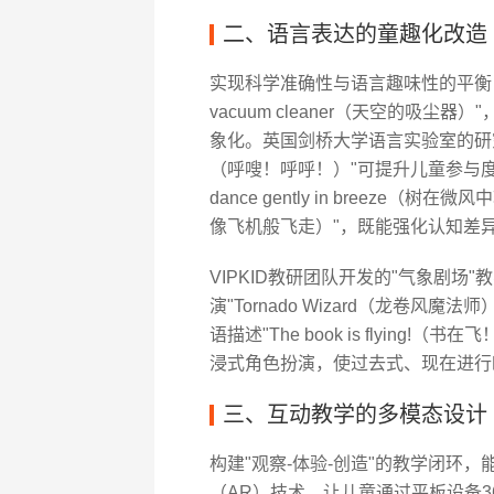
二、语言表达的童趣化改造
实现科学准确性与语言趣味性的平衡，需
vacuum cleaner（天空的吸
象化。英国剑桥大学语言实验室的研究表明
（呼嗖！呼呼！）"可提升儿童参与度达
dance gently in breeze（树在微风中轻
像飞机般飞走）"，既能强化认知差
VIPKID教研团队开发的"气象剧
演"Tornado Wizard（龙卷
语描述"The book is flying!（书
浸式角色扮演，使过去式、现在进行
三、互动教学的多模态设计
构建"观察-体验-创造"的教学闭环
（AR）技术，让儿童通过平板设备