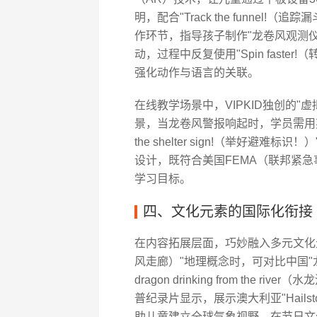
明，配合"Track the funne
作环节，指导孩子制作"龙卷风观测
动，过程中反复使用"Spin faster!（
强化动作与语言的关联。
在线教学场景中，VIPKID独创的"
景，当龙卷风警报响起时，学员需用英语完成"G
the shelter sign!（举好
设计，既符合美国FEMA（联邦紧
学习目标。
四、文化元素的国际化衔接
在内容拓展层面，巧妙融入多元文化元素能
风走廊）"地理概念时，可对比中国"龙
dragon drinking from th
普纪录片显示，展示澳大利亚"Hailsto
助儿童建立全球气象视野。在节日文