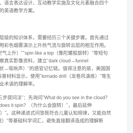
、语言表达设计、互动教学实施及文化元素融合四个
的英语教学方案。
层级的知识体系，需要经历三个关键步骤。首先通过
用彩色烟雾演示上升热气流与旋转云层的相互作用。
空气上升）""spin like a top（像陀螺般旋转）"等短句
像资料，建立"dark cloud→funnel
乌云→漏斗状→吸吮声）"的感官记忆链。值得注意的是，美国国
材料显示，使用"tornado drill（龙卷风演练）"等生
业术语的理解率。
"：先询问"What do you see in the cloud？
oes it spin？（为什么会旋转）"，最后延伸
（可能去哪里）"。这种递进式问答既符合儿童认知规律，又能自然
em（低压系统）"等基础科学词汇，避免直接翻译造成的理解断