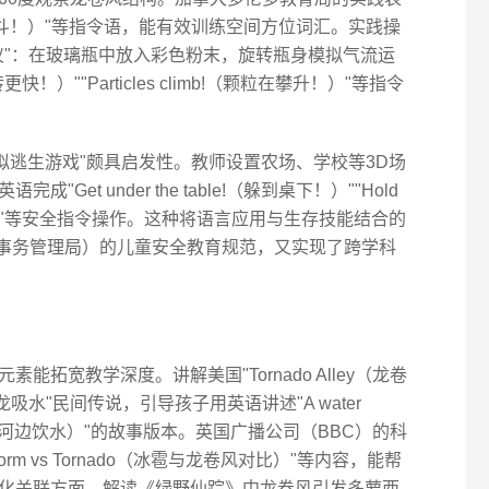
l!（追踪漏斗！）"等指令语，能有效训练空间方位词汇。实践操
仪"：在玻璃瓶中放入彩色粉末，旋转瓶身模拟气流运
转更快！）""Particles climb!（颗粒在攀升！）"等指令
虚拟逃生游戏"颇具启发性。教师设置农场、学校等3D场
et under the table!（躲到桌下！）""Hold
避难标识！）"等安全指令操作。这种将语言应用与生存技能结合的
急事务管理局）的儿童安全教育规范，又实现了跨学科
拓宽教学深度。讲解美国"Tornado Alley（龙卷
吸水"民间传说，引导孩子用英语讲述"A water
e river（水龙河边饮水）"的故事版本。英国广播公司（BBC）的科
rm vs Tornado（冰雹与龙卷风对比）"等内容，能帮
化关联方面，解读《绿野仙踪》中龙卷风引发多萝西