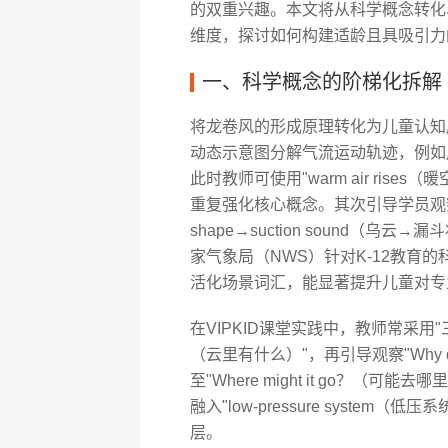
的双重兴趣。本文将从科学概念转化
维度，探讨如何构建适龄且具吸引力
一、科学概念的阶梯化拆解
将龙卷风的形成原理转化为儿童认知
动态示意图分解气流运动轨迹，例如
此时教师可使用"warm air rises（暖
重复强化核心概念。其次引导学员观察真实影
shape→suction sound（
家气象局（NWS）针对K-12教育的科普
活化场景词汇，能显著提升儿童对专
在VIPKID课堂实践中，教师常采用"三步提问法
（云里有什么）"，再引导观察"Why d
至"Where might it go？
融入"low-pressure syst
层。