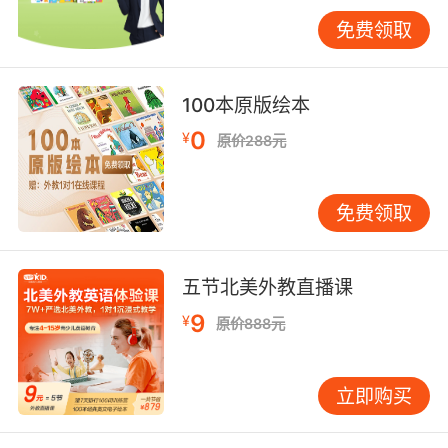
学习英语千万不要局限于一本书或者一套学习材
料，应该注重量的积累才能促成质变的飞跃。
免费领取
100本原版绘本
给英语初学者的第三点建议、重复原则
0
¥
原价288元
英语中有句谚语是这样的"Repetition is the
mother of skills”，说的就是重复是技能之母。我
免费领取
们学习英语肯定离不开不断的重复，就像是英语
的发音只有重复多次之后才能掌握的更加熟练，
以及自己背会的单词只有经过不断的重复才能记
五节北美外教直播课
得更加牢固。因此建议大家可以将量的积累和重
复原则放在一起，这样对于自己英语水平的提升
9
¥
原价888元
是比较有帮助的。
立即购买
给英语初学者的最后一点建议就是善于模仿，模