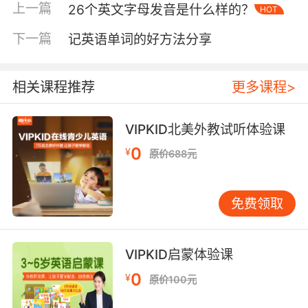
语都要遵守简单的原则，这样可以帮助培养起孩
上一篇
26个英文字母发音是什么样的？
HOT
子的成就感和学习自信心，进一步激发孩子学习
英语的兴趣，这对于孩子日后更为长远的英语学
下一篇
记英语单词的好方法分享
习是很有帮助的。刚开始学习英语的时候可以从
简单的歌谣听起，学说一些简单的单词和短句，
相关课程推荐
更多课程>
打好基础才能进行更长远的学习。
VIPKID北美外教试听体验课
0
给英语初学者的第二点建议、量的原则
¥
原价688元
要知道学习英语必须要靠量的积累，很多人学习
英语都有这样一个误区：就是认为一本书就代表
免费领取
一个水平，学完一本书就认为自己的英语达到一
个级别了，其实这样的观点是非常不正确的。其
VIPKID启蒙体验课
实英语的学习是有一个“点-线-面”的关系，一本学
习材料只是英语学习中的一个点，而无数的点才
0
¥
原价100元
能连成线，更多的线最终才能形成一个面。那么