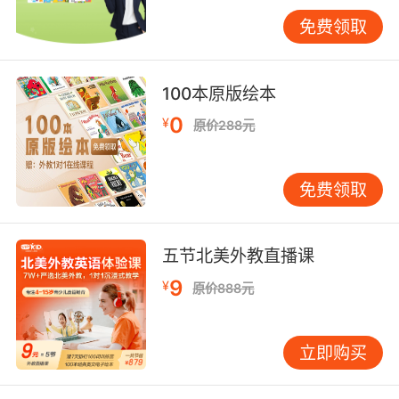
第四点、阅读
免费领取
上面也说到了阅读是积累词汇量的一种好方法，同时这也
是一种很好的习惯。建议大家可以从简单的英文绘本开始
100本原版绘本
阅读，在有了一定的基础之后可以阅读一些专业的书籍或
0
¥
原价288元
者材料，上海英语培训认为这样对自己的英语提升是非常
有帮助的。
免费领取
五节北美外教直播课
9
¥
原价888元
立即购买