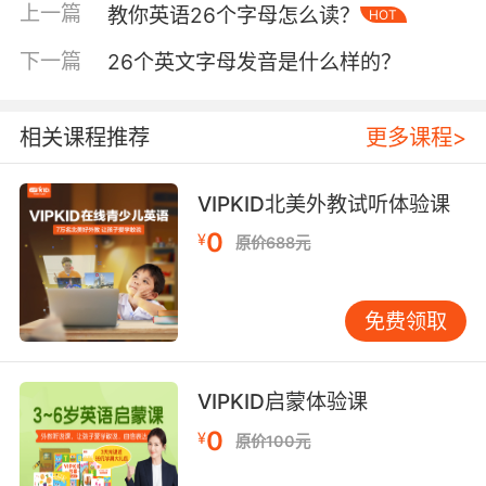
上一篇
教你英语26个字母怎么读？
HOT
第二点、听说为主
对于小孩子来说学习英语重要的不是单词和语法，而是以
下一篇
26个英文字母发音是什么样的？
“听”和“说”为主的能力培养和训练。英语作为一门语言其实
和中文的学习顺序是一样的，回想一下我们学习中文不就
是先“听”的吗，然后再将自己听到的转化成自己的语言表
相关课程推荐
更多课程>
达出来，最后才是入学接受系统专业的语言知识教学。那
么英语的学习肯定也是要从“听”和“说”开始的，上海英语培
VIPKID北美外教试听体验课
训认为这样也有助于帮助孩子建立起英语思维来，对之后
更为复杂的英语学习是很有帮助的。
0
¥
原价688元
第三点、积累词汇量
在“听”和“说”的基础上就可以积累词汇量了，英语单词的重
免费领取
要性相信不用在此多说。学习英语单词肯定是每个英语学
习者必须经历的一步，可以按照教材上的英语单词表来学
习记忆，当然也可以通过阅读的方式来积累词汇量。在阅
VIPKID启蒙体验课
读的过程中孩子可以了解到别的国家的文化，对于扩宽自
0
¥
原价100元
己的视野也是非常有帮助的。