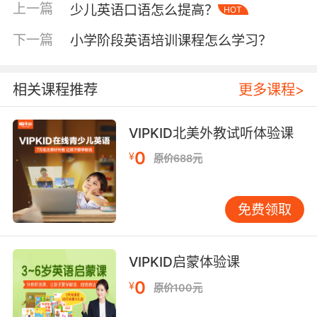
了。
上一篇
少儿英语口语怎么提高？
HOT
下一篇
小学阶段英语培训课程怎么学习？
少儿英语知识点之this、that和it用法
相关课程推荐
更多课程>
This（指示代词）——表示的是这是的意思，一
般都是用来介绍距离自己比较近的物品的时候使
VIPKID北美外教试听体验课
用，比如“This is a pen（这是一只钢笔）”，
0
“This is”是不可以缩写的。此外就是在打电话的
¥
原价688元
时候被人会问是谁，那么回答就要使用“This is
Jane（这是jane）”.
免费领取
That（指示代词）——表示的是那是的意思，一
VIPKID启蒙体验课
般就是用来介绍距离自己比较远的物品的时候使
0
¥
原价100元
用，比如“That is a big tree（那是一棵大
树）”，“That is”可以缩写成“That’s”。在打电话