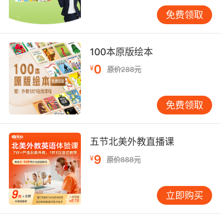
的时候询问对方是谁，需要使用that比如“Who’s
免费领取
that（是谁）”。
100本原版绘本
再就是在介绍放在一起的两样东西的时候，分别
0
¥
原价288元
使用this（先说）和that（后说），比如This is a
pen（这是一只钢笔）以及That is a pencil（那
免费领取
是一只铅笔）。
五节北美外教直播课
It（人称代词）——可以这样使用在一般疑问句中
9
¥
原价888元
如Is this a notebook（这是一本笔记本吗），以
及回答的时候用Yes, it is（是的、它是）。
立即购买
少儿英语知识点之句子单数变复数