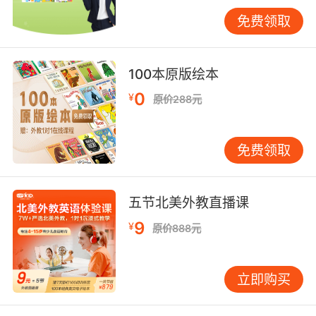
这样对于养成正确的发音是很有帮助的。
免费领取
儿童英语学习方法分享第三点：大量的阅读
100本原版绘本
无论是学校的英语课本还是绘本，又或者是一些
0
¥
原价288元
经典英文名著等等，都是我们进行阅读的好材
料。大量的阅读可以扩展孩子们的英语词汇量，
免费领取
也可以学习到更多的词组、句型以及语法知识
等，更是可以扩宽孩子们的知识面，对于英语学
习的帮助是很大的。
五节北美外教直播课
9
¥
原价888元
儿童英语学习方法分享最后一点就是坚持每天学
习英语，要将英语当成母语一样学习和使用，这
立即购买
样才能在不断的练习中掌握的更加熟练。并且养
成良好的学习英语的习惯，对英语水平提升的帮