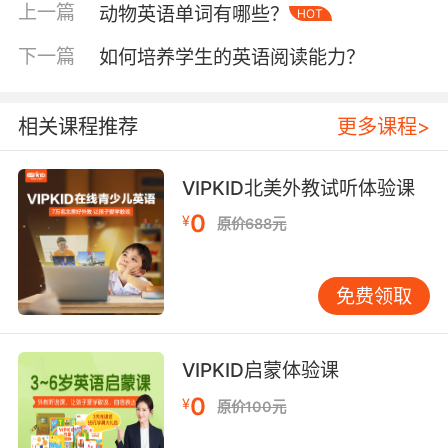
余。那么就有家长会问了英语思维该怎么建立
上一篇
动物英语单词有哪些？
HOT
呢？其实让孩子多听英语就可以了，并且最好是
在孩子适合学习英语的黄金年龄来进行英语启
下一篇
如何培养学生的英语阅读能力？
蒙。因为孩子们都是有学习多种语言的天赋的，
这就要看后期家长们是怎么引导的。孩子从小就
相关课程推荐
更多课程>
接受英语这门语言，更有助于他们英语思维的建
立，这对他们之后的英语学习是非常有帮助的。
VIPKID北美外教试听体验课
0
¥
原价688元
儿童英语学习方法分享第二点：多听多说
英语既然是一门实用的语言，那么肯定不仅是学
免费领取
习知识那样简单，学习之后更多的是使用这门语
言。想要练好自己的英语口语肯定是要多听多说
VIPKID启蒙体验课
的，听英语可以磨练自己的耳朵，同时也能掌握
正确的发音和语调。然后就是跟读来锻炼自己的
0
¥
原价100元
口语了，可以一边听一边读模仿其发音的语气，