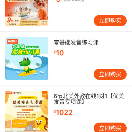
立即购买
零基础发音练习课
（Lane和2岁的女儿Stella）
10
¥
立即购买
现居北京的Lane，是一位有着传奇经历的美国辣
妈。她在中国工作了5年，之前也在墨西哥和美国
有过教学经验，对传递快乐教育理念有着无限的
6节北美外教在线1对1【优美
热情。
发音专项课】
1022
¥
她在广州结实了她的丈夫，一位新西兰人，作为
立即购买