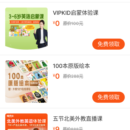
VIPKID启蒙体验课
这一次，我们邀请在中国从事
在线儿童英语
教育
0
的美国辣妈Lane,听听看她是如何理解中美快乐教
¥
原价100元
育的差异。
免费领取
【分享人介绍】
100本原版绘本
0
¥
原价288元
免费领取
五节北美外教直播课
9
¥
原价888元