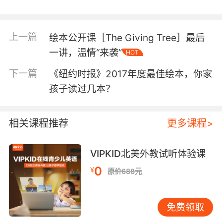
（2）美国孩子一直在玩中长大，没有学业负担，
没有升学压力
上一篇
绘本公开课［The Giving Tree］最后
一讲，温情“来袭”
HOT
（3）美国家庭通常都很民主，各种事情都会询问
孩子的意见、尊重孩子自己的选择。
下一篇
《纽约时报》2017年度最佳绘本，你家
孩子读过几本？
事实上，我们看到的只是硬币的一个面，看到的
相关课程推荐
更多课程>
也恰恰是我们认为自己缺失的那一面，冠之以名
叫作“American Style"。
真正的美国家长也面临
着和中国家长同样的一些问题，同时，美国也会
VIPKID北美外教试听体验课
有很多持不同教育理念的家长。我们希望通过此
0
¥
原价688元
次活动，让中国家长们，近距离和美国妈妈聊一
聊，看看真实的美国人是如何对待孩子的教育问
题的，她们的困惑和经验是什么。
免费领取